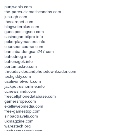
punjwanis.com
the-parcs-clematiscondos.com
jusu-gb.com
thecarepet.com
blogwriterplus.com
guestpostingseo.com
casinogambitpro.info
pokerplaymasters.info
courseoncourse.com
bantinbatdongsan247.com
bahednog.info
bahenxgek.info
pertamaskre.com
threadsvideoandphotodownloader.com
techgiddy.com
usalivenetwork.com
jackpotrushonline.info
ucnewshindi.com
freecellphonedatabase.com
gamersrope.com
exellewebmedia.com
free-gamestop.com
sinbadtravels.com
ukmagzine.com
wareztech.org