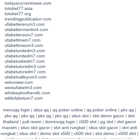
todayscurrentnews.com
totobet77.asia
totobet77.org
trendingpublication.com
ufabettererum3.com
ufabettermentm4.com
ufabettersum7.com
ufabettinwm7.com
ufabettinwum3.com
ufabetunitedm3.com
ufabetunitedm7.com
ufabetuskedm7.com
ufabetutoredm3.com
ufabetutoredm7.com
ufabetvalleyum3.com
veloxview.com
westufabetm3.com
whiskeybrothersllc.com
wildufabetum7.com
menuqq login
|
situs qq
|
qq poker online
|
qq poker online
|
pkv qq
|
pkv qq
|
pkv qq
|
pkv qq
|
pkv qq
|
situs slot
|
slot demo gacor
|
slot
thailand
|
judi resmi
|
dominoqq login
|
x500 slot
|
pg slot
|
slot gacor
maxwin
|
situs slot gacor
|
slot anti rungkat
|
situs slot gacor
|
slot anti
rungkat
|
situs slot
|
demo slot x500
|
x500 slot
|
slot demo
|
x500 slot
|