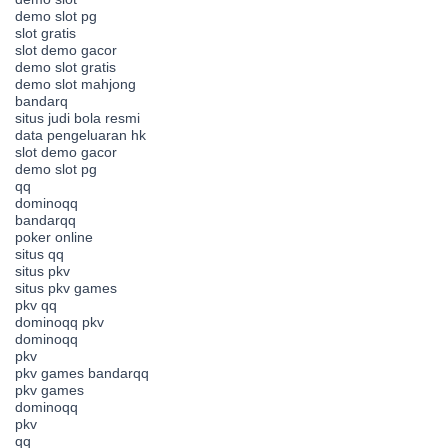
demo slot pg
slot gratis
slot demo gacor
demo slot gratis
demo slot mahjong
bandarq
situs judi bola resmi
data pengeluaran hk
slot demo gacor
demo slot pg
qq
dominoqq
bandarqq
poker online
situs qq
situs pkv
situs pkv games
pkv qq
dominoqq pkv
dominoqq
pkv
pkv games bandarqq
pkv games
dominoqq
pkv
qq