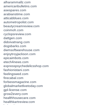
alharammallz.com
americanbulletins.com
asespares.com
arabianstime.com
atticabblues.com
autometropolist.com
beautycreamreview.com
coinmoh.com
cyclopsreview.com
dattgen.com
didoivatnang.com
dogsbarks.com
dwmsoftwarehouse.com
enjoytroyjackson.com
epicaimbots.com
etech4news.com
expresspsychedelicsshop.com
fashionistani.com
feelingswed.com
firecabal.com
forbessmagazine.com
globalmarketlivetoday.com
gpl-license.com
grow2every.com
healthhousecare.com
healthkartreview.com