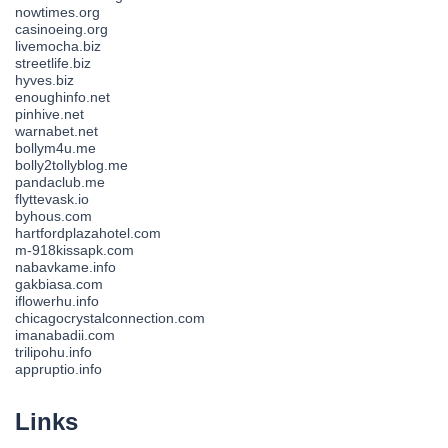
nowtimes.org
casinoeing.org
livemocha.biz
streetlife.biz
hyves.biz
enoughinfo.net
pinhive.net
warnabet.net
bollym4u.me
bolly2tollyblog.me
pandaclub.me
flyttevask.io
byhous.com
hartfordplazahotel.com
m-918kissapk.com
nabavkame.info
gakbiasa.com
iflowerhu.info
chicagocrystalconnection.com
imanabadii.com
trilipohu.info
appruptio.info
Links