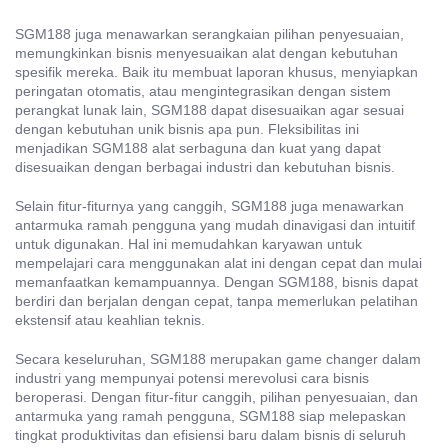
SGM188 juga menawarkan serangkaian pilihan penyesuaian,
memungkinkan bisnis menyesuaikan alat dengan kebutuhan
spesifik mereka. Baik itu membuat laporan khusus, menyiapkan
peringatan otomatis, atau mengintegrasikan dengan sistem
perangkat lunak lain, SGM188 dapat disesuaikan agar sesuai
dengan kebutuhan unik bisnis apa pun. Fleksibilitas ini
menjadikan SGM188 alat serbaguna dan kuat yang dapat
disesuaikan dengan berbagai industri dan kebutuhan bisnis.
Selain fitur-fiturnya yang canggih, SGM188 juga menawarkan
antarmuka ramah pengguna yang mudah dinavigasi dan intuitif
untuk digunakan. Hal ini memudahkan karyawan untuk
mempelajari cara menggunakan alat ini dengan cepat dan mulai
memanfaatkan kemampuannya. Dengan SGM188, bisnis dapat
berdiri dan berjalan dengan cepat, tanpa memerlukan pelatihan
ekstensif atau keahlian teknis.
Secara keseluruhan, SGM188 merupakan game changer dalam
industri yang mempunyai potensi merevolusi cara bisnis
beroperasi. Dengan fitur-fitur canggih, pilihan penyesuaian, dan
antarmuka yang ramah pengguna, SGM188 siap melepaskan
tingkat produktivitas dan efisiensi baru dalam bisnis di seluruh