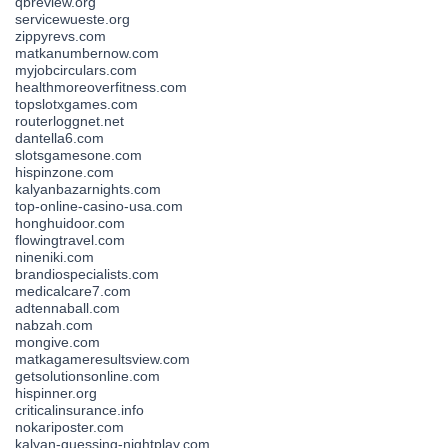
qbreview.org
servicewueste.org
zippyrevs.com
matkanumbernow.com
myjobcirculars.com
healthmoreoverfitness.com
topslotxgames.com
routerloggnet.net
dantella6.com
slotsgamesone.com
hispinzone.com
kalyanbazarnights.com
top-online-casino-usa.com
honghuidoor.com
flowingtravel.com
nineniki.com
brandiospecialists.com
medicalcare7.com
adtennaball.com
nabzah.com
mongive.com
matkagameresultsview.com
getsolutionsonline.com
hispinner.org
criticalinsurance.info
nokariposter.com
kalyan-guessing-nightplay.com