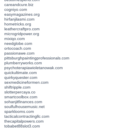
careandcure.biz
cogniyo.com
easymagazines.org
hirfanjilasmi.com
hometricks.org
leathercraftpro.com
microgridpower.org
mixiqo.com
needglobe.com
ortocoach.com
passionawe.com
pittsburghpaintingprofessionals.com
plumberryworks.com
psychoterapiawioletanowak.com
quickultimate.com
quirkyquester.com
sexmedicineformen.com
shiftripple.com
slotterpercaya.co
smartcoolbox.com
sohanjitfinances.com
soulfulhousemusic.net
sparklooms.com
tacticalcontractingllc.com
thecapitalpowers.com
tobabet88slot3.com