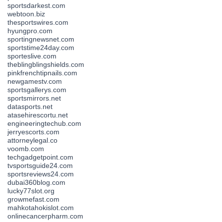
sportsdarkest.com
webtoon.biz
thesportswires.com
hyungpro.com
sportingnewsnet.com
sportstime24day.com
sporteslive.com
theblingblingshields.com
pinkfrenchtipnails.com
newgamestv.com
sportsgallerys.com
sportsmirrors.net
datasports.net
atasehirescortu.net
engineeringtechub.com
jerryescorts.com
attorneylegal.co
voomb.com
techgadgetpoint.com
tvsportsguide24.com
sportsreviews24.com
dubai360blog.com
lucky77slot.org
growmefast.com
mahkotahokislot.com
onlinecancerpharm.com