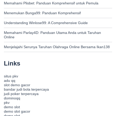
Memahami Plisbet: Panduan Komprehensif untuk Pemula
Menemukan Bunga99: Panduan Komprehensif
Understanding Winlose99: A Comprehensive Guide
Memahami Parlay4D: Panduan Utama Anda untuk Taruhan
Online
Menjelajahi Serunya Taruhan Olahraga Online Bersama Ikan138
Links
situs pkv
adu qq
slot demo gacor
bandar judi bola terpercaya
judi poker terpercaya
dominoqq
pkv
demo slot
demo slot gacor
demo slot