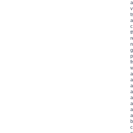
a
v
t
a
t
r
n
g
p
f
w
a
a
a
a
a
a
a
a
b
c