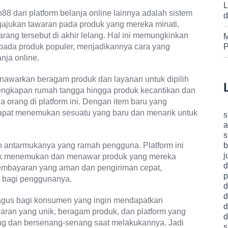
L
8 dari platform belanja online lainnya adalah sistem
d
jukan tawaran pada produk yang mereka minati,
ang tersebut di akhir lelang. Hal ini memungkinkan
M
pada produk populer, menjadikannya cara yang
P
ja online.
nawarkan beragam produk dan layanan untuk dipilih
rlengkapan rumah tangga hingga produk kecantikan dan
a orang di platform ini. Dengan item baru yang
dapat menemukan sesuatu yang baru dan menarik untuk
s
a
s
antarmukanya yang ramah pengguna. Platform ini
b
j
k menemukan dan menawar produk yang mereka
d
pembayaran yang aman dan pengiriman cepat,
p
 bagi penggunanya.
d
d
bagus bagi konsumen yang ingin mendapatkan
d
aran yang unik, beragam produk, dan platform yang
d
g dan bersenang-senang saat melakukannya. Jadi
s