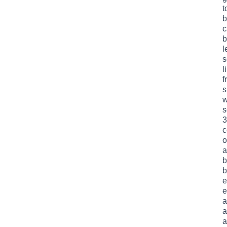
t
b
c
b
l
s
l
f
s
w
s
3
c
o
a
b
b
e
e
a
a
a