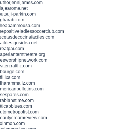
uthorjennijames.com
iajearoma.net
sutsuji-parkin.com
gharab.com
cheapammousa.com
hepositiveladiessoccerclub.com
ecetasdecocinafaciles.com
aildesignsidea.net
reatpai.com
aperlanterntheatre.org
reeworshipnetwork.com
atercraftllc.com
bourge.com
filiixs.com
lharammallz.com
mericanbulletins.com
sespares.com
rabianstime.com
tticabblues.com
utometropolist.com
eautycreamreview.com
oinmoh.com