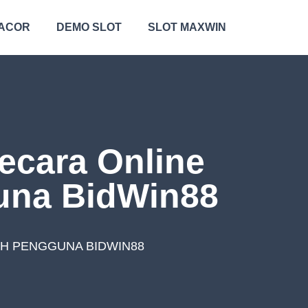
GACOR
DEMO SLOT
SLOT MAXWIN
ecara Online
una BidWin88
H PENGGUNA BIDWIN88