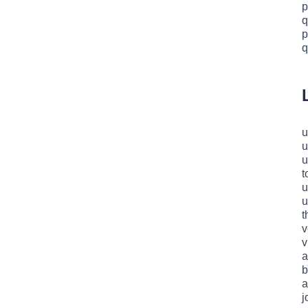
p
q
p
q
u
u
u
t
u
u
t
v
v
a
b
a
j