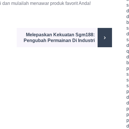
dan mulailah menawar produk favorit Anda!
s
d
d
b
s
Next
d
Melepaskan Kekuatan Sgm188:
Post
s
Pengubah Permainan Di Industri
d
q
d
b
p
s
s
s
p
d
d
p
p
p
d