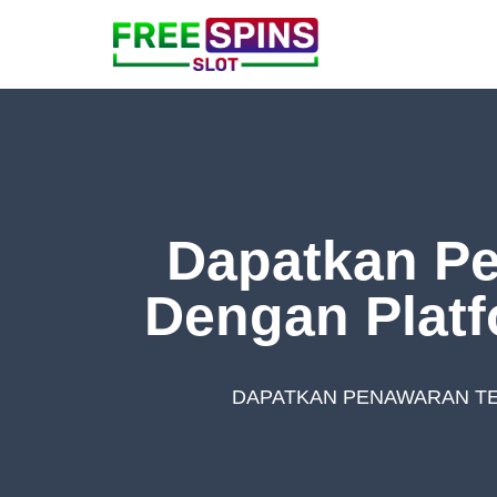
Skip
to
SLOT
content
DEPOSIT
PULSA
UNTUK
SLOT
GACOR
Dapatkan Pe
HARI INI,
DEMO
Dengan Plat
GRATIS
TERSEDIA
DAPATKAN PENAWARAN TE