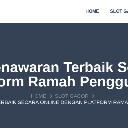
HOME
SLOT 
nawaran Terbaik S
form Ramah Pengg
HOME
SLOT GACOR
RBAIK SECARA ONLINE DENGAN PLATFORM RAMA