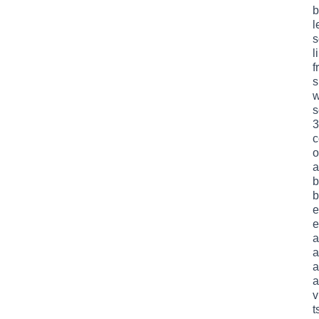
b
l
s
l
f
s
w
s
3
c
o
a
b
b
e
e
a
a
a
a
v
t