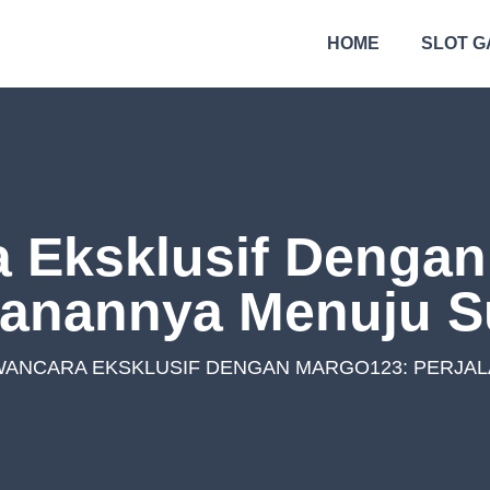
HOME
SLOT 
 Eksklusif Dengan
lanannya Menuju 
ANCARA EKSKLUSIF DENGAN MARGO123: PERJA