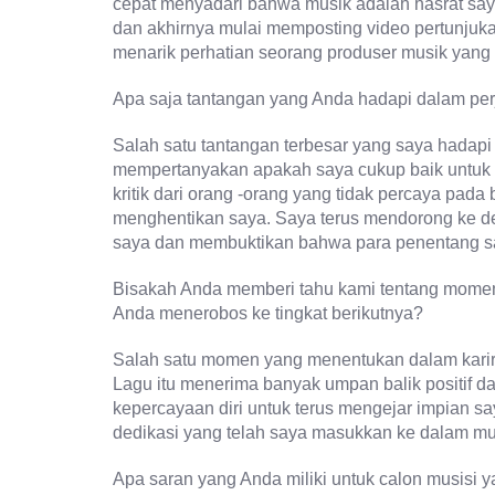
cepat menyadari bahwa musik adalah hasrat saya.
dan akhirnya mulai memposting video pertunjuka
menarik perhatian seorang produser musik yan
Apa saja tantangan yang Anda hadapi dalam pe
Salah satu tantangan terbesar yang saya hadapi 
mempertanyakan apakah saya cukup baik untuk 
kritik dari orang -orang yang tidak percaya pada
menghentikan saya. Saya terus mendorong ke de
saya dan membuktikan bahwa para penentang s
Bisakah Anda memberi tahu kami tentang mome
Anda menerobos ke tingkat berikutnya?
Salah satu momen yang menentukan dalam karir s
Lagu itu menerima banyak umpan balik positif d
kepercayaan diri untuk terus mengejar impian say
dedikasi yang telah saya masukkan ke dalam mu
Apa saran yang Anda miliki untuk calon musisi 