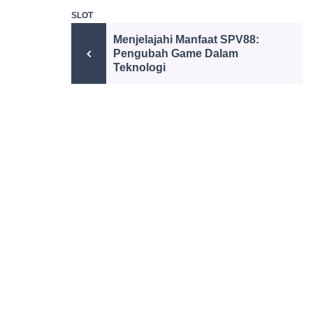
SLOT
Post
Previous
Menjelajahi Manfaat SPV88:
Post
navigation
Pengubah Game Dalam
Teknologi