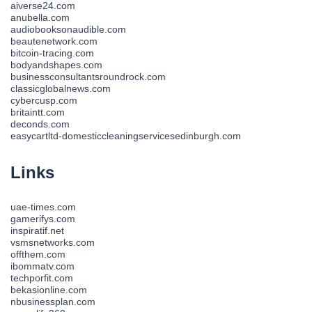
aiverse24.com
anubella.com
audiobooksonaudible.com
beautenetwork.com
bitcoin-tracing.com
bodyandshapes.com
businessconsultantsroundrock.com
classicglobalnews.com
cybercusp.com
britaintt.com
deconds.com
easycartltd-domesticcleaningservicesedinburgh.com
Links
uae-times.com
gamerifys.com
inspiratif.net
vsmsnetworks.com
offthem.com
ibommatv.com
techporfit.com
bekasionline.com
nbusinessplan.com