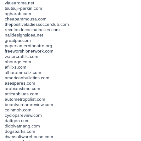
viajearoma.net
tsutsuji-parkin.com
agharab.com
cheapammousa.com
thepositiveladiessoccerclub.com
recetasdecocinafaciles.com
naildesignsidea.net
greatpai.com
paperlanterntheatre.org
freeworshipnetwork.com
watercraftllc.com
abourge.com
afiliixs.com
alharammallz.com
americanbulletins.com
asespares.com
arabianstime.com
atticabblues.com
autometropolist.com
beautycreamreview.com
coinmoh.com
cyclopsreview.com
dattgen.com
didoivatnang.com
dogsbarks.com
dwmsoftwarehouse.com