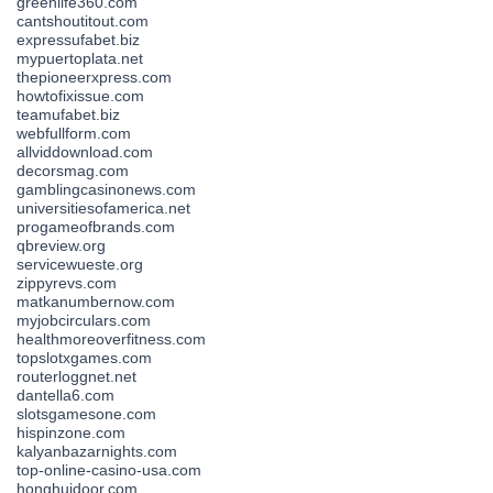
greenlife360.com
cantshoutitout.com
expressufabet.biz
mypuertoplata.net
thepioneerxpress.com
howtofixissue.com
teamufabet.biz
webfullform.com
allviddownload.com
decorsmag.com
gamblingcasinonews.com
universitiesofamerica.net
progameofbrands.com
qbreview.org
servicewueste.org
zippyrevs.com
matkanumbernow.com
myjobcirculars.com
healthmoreoverfitness.com
topslotxgames.com
routerloggnet.net
dantella6.com
slotsgamesone.com
hispinzone.com
kalyanbazarnights.com
top-online-casino-usa.com
honghuidoor.com