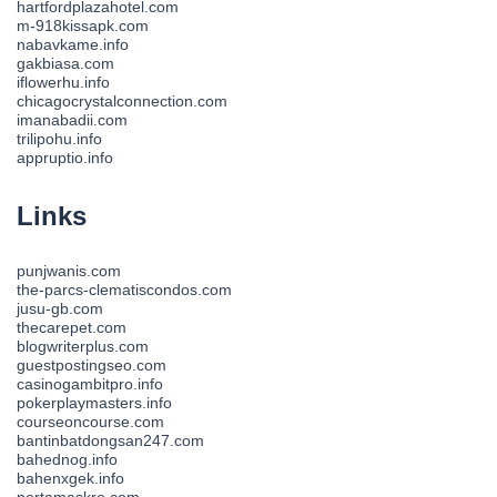
hartfordplazahotel.com
m-918kissapk.com
nabavkame.info
gakbiasa.com
iflowerhu.info
chicagocrystalconnection.com
imanabadii.com
trilipohu.info
appruptio.info
Links
punjwanis.com
the-parcs-clematiscondos.com
jusu-gb.com
thecarepet.com
blogwriterplus.com
guestpostingseo.com
casinogambitpro.info
pokerplaymasters.info
courseoncourse.com
bantinbatdongsan247.com
bahednog.info
bahenxgek.info