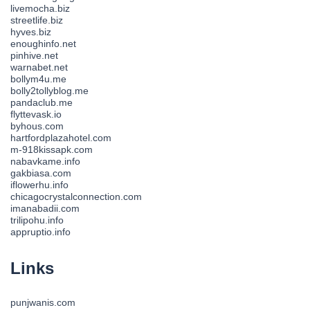
livemocha.biz
streetlife.biz
hyves.biz
enoughinfo.net
pinhive.net
warnabet.net
bollym4u.me
bolly2tollyblog.me
pandaclub.me
flyttevask.io
byhous.com
hartfordplazahotel.com
m-918kissapk.com
nabavkame.info
gakbiasa.com
iflowerhu.info
chicagocrystalconnection.com
imanabadii.com
trilipohu.info
appruptio.info
Links
punjwanis.com