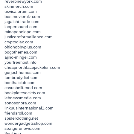
reverbnewyork.com
skinmerch.com
usvisaforum.com
bestmovierulz.com
jagalchi-trade.com
loopersound.com
minapenelope.com
justicereformalliance.com
cryptoglax.com
ohiohobbyplus.com
bogothemes.com
ajino-mingei.com
yourfreehost.info
cheapnorthfacejacketsm.com
gurjoshhomes.com
tombradydiet.com
bonthaiclub.com
casusbelli-mod.com
bookplatesociety.com
lebnewsmedia.com
sonosonora.com
linkuusinternasional1.com
friendsroll.com
spiderclothing.net
wondergadgetsshop.com
seatgurunews.com
3net.info