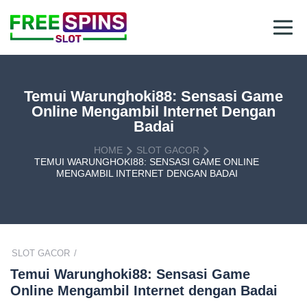
Skip
to
content
SLOT
DEPOSIT
PULSA
UNTUK
SLOT
Temui Warunghoki88: Sensasi Game
GACOR
Online Mengambil Internet Dengan
HARI INI,
Badai
DEMO
GRATIS
HOME
SLOT GACOR
TERSEDIA
TEMUI WARUNGHOKI88: SENSASI GAME ONLINE
MENGAMBIL INTERNET DENGAN BADAI
SLOT GACOR
Temui Warunghoki88: Sensasi Game
Online Mengambil Internet dengan Badai