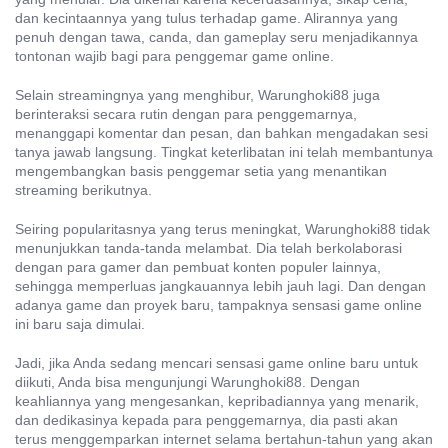
dan kecintaannya yang tulus terhadap game. Alirannya yang
penuh dengan tawa, canda, dan gameplay seru menjadikannya
tontonan wajib bagi para penggemar game online.
Selain streamingnya yang menghibur, Warunghoki88 juga
berinteraksi secara rutin dengan para penggemarnya,
menanggapi komentar dan pesan, dan bahkan mengadakan sesi
tanya jawab langsung. Tingkat keterlibatan ini telah membantunya
mengembangkan basis penggemar setia yang menantikan
streaming berikutnya.
Seiring popularitasnya yang terus meningkat, Warunghoki88 tidak
menunjukkan tanda-tanda melambat. Dia telah berkolaborasi
dengan para gamer dan pembuat konten populer lainnya,
sehingga memperluas jangkauannya lebih jauh lagi. Dan dengan
adanya game dan proyek baru, tampaknya sensasi game online
ini baru saja dimulai.
Jadi, jika Anda sedang mencari sensasi game online baru untuk
diikuti, Anda bisa mengunjungi Warunghoki88. Dengan
keahliannya yang mengesankan, kepribadiannya yang menarik,
dan dedikasinya kepada para penggemarnya, dia pasti akan
terus menggemparkan internet selama bertahun-tahun yang akan