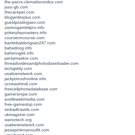
the-parcs-clematiscondos.com
jusu-gb.com
thecarepet.com
blogwriterplus.com
guestpostingseo.com
casinogambitpro.info
pokerplaymasters.info
courseoncourse.com
bantinbatdongsan247.com
bahednog.info
bahenxgek.info
pertamaskre.com
threadsvideoandphotodownloader.com
techgiddy.com
usalivenetwork.com
jackpotrushonline.info
ucnewshindi.com
freecellphonedatabase.com
gamersrope.com
exellewebmedia.com
free-gamestop.com
sinbadtravels.com
ukmagzine.com
wareztech.org
usabestnetwork.com
jessepinkmanoutfit.com