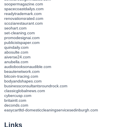
soopermagazine.com
spacecoastdailys.com
readytrademark.com
renovationsrated.com
scoziarestaurant.com
seohart.com
set-cleaning.com
promodesignai.com
publicistspaper.com
quindaily.com
abosulte.com
aiverse24.com
anubella.com
audiobooksonaudible.com
beautenetwork.com
bitcoin-tracing.com
bodyandshapes.com
businessconsultantsroundrock.com
classicglobalnews.com
cybercusp.com
britaintt.com
deconds.com
easycartltd-domesticcleaningservicesedinburgh.com
Links