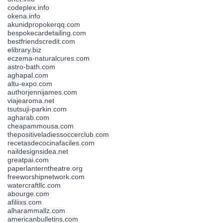
codeplex.info
okena.info
akunidpropokerqq.com
bespokecardetailing.com
bestfriendscredit.com
elibrary.biz
eczema-naturalcures.com
astro-bath.com
aghapal.com
altu-expo.com
authorjennijames.com
viajearoma.net
tsutsuji-parkin.com
agharab.com
cheapammousa.com
thepositiveladiessoccerclub.com
recetasdecocinafaciles.com
naildesignsidea.net
greatpai.com
paperlanterntheatre.org
freeworshipnetwork.com
watercraftllc.com
abourge.com
afiliixs.com
alharammallz.com
americanbulletins.com