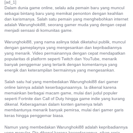
[ad_1]
Dalam dunia game online, selalu ada pemain baru yang muncul
sebagai bintang baru yang memikat penonton dengan keahlian
dan karismanya. Salah satu pemain yang menghebohkan internet
adalah Warunghoki88, seorang gamer muda yang dengan cepat
menjadi sensasi di komunitas game.
Warunghoki88, yang nama aslinya tidak diketahui publik, muncul
dengan gameplaynya yang mengesankan dan kepribadiannya
yang menarik. Video permainannya dengan cepat mendapatkan
popularitas di platform seperti Twitch dan YouTube, menarik
banyak penggemar yang tertarik dengan komentarnya yang
energik dan keterampilan bermainnya yang mengesankan.
Salah satu hal yang membedakan Warunghoki88 dari gamer
online lainnya adalah keserbagunaannya. Ia dikenal karena
memainkan berbagai macam game, mulai dari judul populer
seperti Fortnite dan Call of Duty hingga game indie yang kurang
dikenal. Keberagaman dalam konten gamenya telah
membantunya menarik banyak pemirsa, mulai dari gamer garis
keras hingga penggemar biasa.
Namun yang membedakan Warunghoki88 adalah kepribadiannya
yang menular. Dia dikenal karena kecerdasannya, sikap ceria,