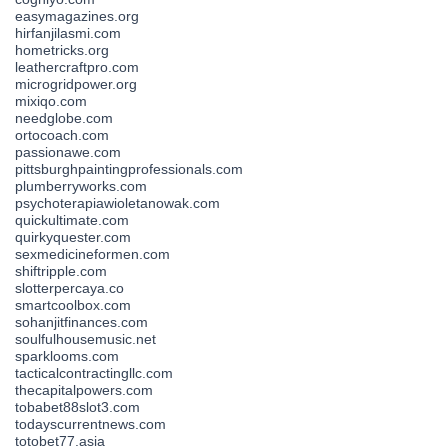
easymagazines.org
hirfanjilasmi.com
hometricks.org
leathercraftpro.com
microgridpower.org
mixiqo.com
needglobe.com
ortocoach.com
passionawe.com
pittsburghpaintingprofessionals.com
plumberryworks.com
psychoterapiawioletanowak.com
quickultimate.com
quirkyquester.com
sexmedicineformen.com
shiftripple.com
slotterpercaya.co
smartcoolbox.com
sohanjitfinances.com
soulfulhousemusic.net
sparklooms.com
tacticalcontractingllc.com
thecapitalpowers.com
tobabet88slot3.com
todayscurrentnews.com
totobet77.asia