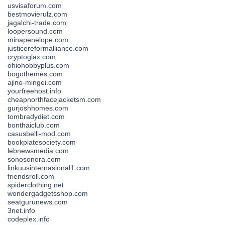
usvisaforum.com
bestmovierulz.com
jagalchi-trade.com
loopersound.com
minapenelope.com
justicereformalliance.com
cryptoglax.com
ohiohobbyplus.com
bogothemes.com
ajino-mingei.com
yourfreehost.info
cheapnorthfacejacketsm.com
gurjoshhomes.com
tombradydiet.com
bonthaiclub.com
casusbelli-mod.com
bookplatesociety.com
lebnewsmedia.com
sonosonora.com
linkuusinternasional1.com
friendsroll.com
spiderclothing.net
wondergadgetsshop.com
seatgurunews.com
3net.info
codeplex.info