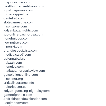
myjobcirculars.com
healthmoreoverfitness.com
topslotxgames.com
routerloggnet.net
dantella6.com
slotsgamesone.com
hispinzone.com
kalyanbazarnights.com
top-online-casino-usa.com
honghuidoor.com
flowingtravel.com
nineniki.com
brandiospecialists.com
medicalcare7.com
adtennaball.com
nabzah.com
mongive.com
matkagameresultsview.com
getsolutionsonline.com
hispinner.org
criticalinsurance.info
nokariposter.com
kalyan-guessing-nightplay.com
gameofpanels.com
androidappsdownloader.com
usetimenow.com