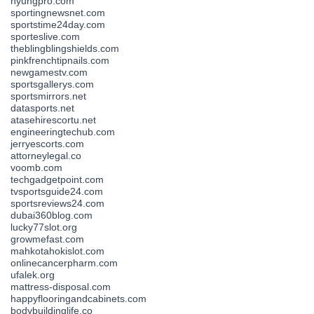
hyungpro.com
sportingnewsnet.com
sportstime24day.com
sporteslive.com
theblingblingshields.com
pinkfrenchtipnails.com
newgamestv.com
sportsgallerys.com
sportsmirrors.net
datasports.net
atasehirescortu.net
engineeringtechub.com
jerryescorts.com
attorneylegal.co
voomb.com
techgadgetpoint.com
tvsportsguide24.com
sportsreviews24.com
dubai360blog.com
lucky77slot.org
growmefast.com
mahkotahokislot.com
onlinecancerpharm.com
ufalek.org
mattress-disposal.com
happyflooringandcabinets.com
bodybuildinglife.co