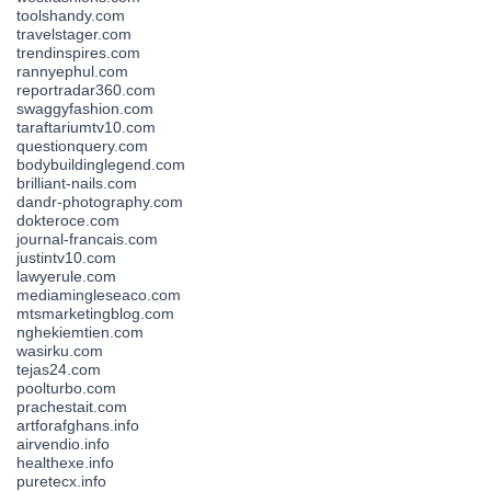
toolshandy.com
travelstager.com
trendinspires.com
rannyephul.com
reportradar360.com
swaggyfashion.com
taraftariumtv10.com
questionquery.com
bodybuildinglegend.com
brilliant-nails.com
dandr-photography.com
dokteroce.com
journal-francais.com
justintv10.com
lawyerule.com
mediamingleseaco.com
mtsmarketingblog.com
nghekiemtien.com
wasirku.com
tejas24.com
poolturbo.com
prachestait.com
artforafghans.info
airvendio.info
healthexe.info
puretecx.info