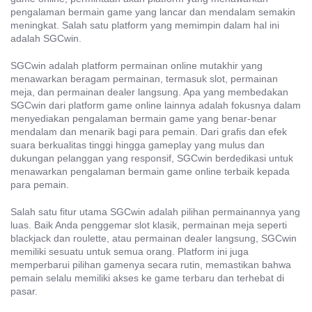
pengalaman bermain game yang lancar dan mendalam semakin
meningkat. Salah satu platform yang memimpin dalam hal ini
adalah SGCwin.
SGCwin adalah platform permainan online mutakhir yang
menawarkan beragam permainan, termasuk slot, permainan
meja, dan permainan dealer langsung. Apa yang membedakan
SGCwin dari platform game online lainnya adalah fokusnya dalam
menyediakan pengalaman bermain game yang benar-benar
mendalam dan menarik bagi para pemain. Dari grafis dan efek
suara berkualitas tinggi hingga gameplay yang mulus dan
dukungan pelanggan yang responsif, SGCwin berdedikasi untuk
menawarkan pengalaman bermain game online terbaik kepada
para pemain.
Salah satu fitur utama SGCwin adalah pilihan permainannya yang
luas. Baik Anda penggemar slot klasik, permainan meja seperti
blackjack dan roulette, atau permainan dealer langsung, SGCwin
memiliki sesuatu untuk semua orang. Platform ini juga
memperbarui pilihan gamenya secara rutin, memastikan bahwa
pemain selalu memiliki akses ke game terbaru dan terhebat di
pasar.