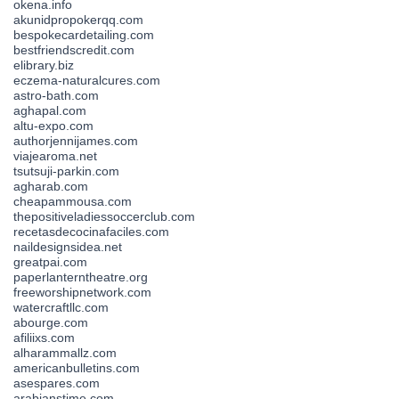
okena.info
akunidpropokerqq.com
bespokecardetailing.com
bestfriendscredit.com
elibrary.biz
eczema-naturalcures.com
astro-bath.com
aghapal.com
altu-expo.com
authorjennijames.com
viajearoma.net
tsutsuji-parkin.com
agharab.com
cheapammousa.com
thepositiveladiessoccerclub.com
recetasdecocinafaciles.com
naildesignsidea.net
greatpai.com
paperlanterntheatre.org
freeworshipnetwork.com
watercraftllc.com
abourge.com
afiliixs.com
alharammallz.com
americanbulletins.com
asespares.com
arabianstime.com