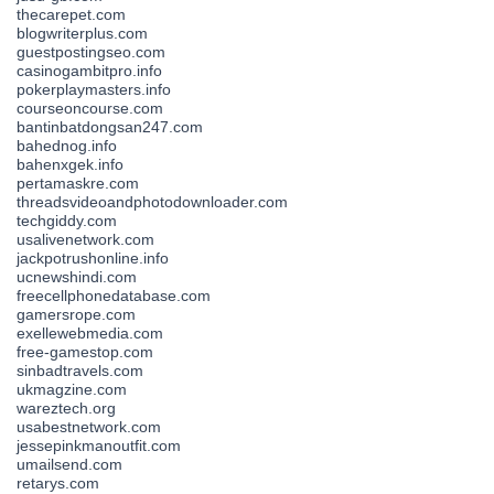
thecarepet.com
blogwriterplus.com
guestpostingseo.com
casinogambitpro.info
pokerplaymasters.info
courseoncourse.com
bantinbatdongsan247.com
bahednog.info
bahenxgek.info
pertamaskre.com
threadsvideoandphotodownloader.com
techgiddy.com
usalivenetwork.com
jackpotrushonline.info
ucnewshindi.com
freecellphonedatabase.com
gamersrope.com
exellewebmedia.com
free-gamestop.com
sinbadtravels.com
ukmagzine.com
wareztech.org
usabestnetwork.com
jessepinkmanoutfit.com
umailsend.com
retarys.com