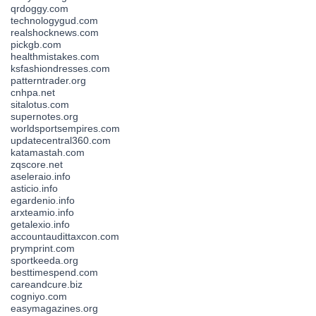
qrdoggy.com
technologygud.com
realshocknews.com
pickgb.com
healthmistakes.com
ksfashiondresses.com
patterntrader.org
cnhpa.net
sitalotus.com
supernotes.org
worldsportsempires.com
updatecentral360.com
katamastah.com
zqscore.net
aseleraio.info
asticio.info
egardenio.info
arxteamio.info
getalexio.info
accountaudittaxcon.com
prymprint.com
sportkeeda.org
besttimespend.com
careandcure.biz
cogniyo.com
easymagazines.org