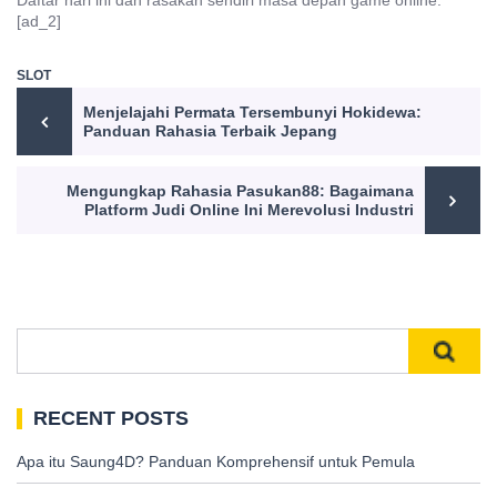
Daftar hari ini dan rasakan sendiri masa depan game online.
[ad_2]
SLOT
Post
Previous
Menjelajahi Permata Tersembunyi Hokidewa:
Post
navigation
Panduan Rahasia Terbaik Jepang
Ne
Mengungkap Rahasia Pasukan88: Bagaimana
Po
Platform Judi Online Ini Merevolusi Industri
RECENT POSTS
Apa itu Saung4D? Panduan Komprehensif untuk Pemula