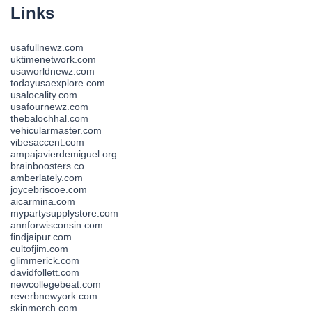
Links
usafullnewz.com
uktimenetwork.com
usaworldnewz.com
todayusaexplore.com
usalocality.com
usafournewz.com
thebalochhal.com
vehicularmaster.com
vibesaccent.com
ampajavierdemiguel.org
brainboosters.co
amberlately.com
joycebriscoe.com
aicarmina.com
mypartysupplystore.com
annforwisconsin.com
findjaipur.com
cultofjim.com
glimmerick.com
davidfollett.com
newcollegebeat.com
reverbnewyork.com
skinmerch.com