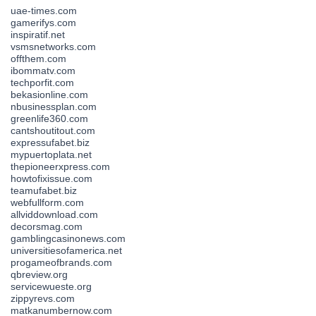
uae-times.com
gamerifys.com
inspiratif.net
vsmsnetworks.com
offthem.com
ibommatv.com
techporfit.com
bekasionline.com
nbusinessplan.com
greenlife360.com
cantshoutitout.com
expressufabet.biz
mypuertoplata.net
thepioneerxpress.com
howtofixissue.com
teamufabet.biz
webfullform.com
allviddownload.com
decorsmag.com
gamblingcasinonews.com
universitiesofamerica.net
progameofbrands.com
qbreview.org
servicewueste.org
zippyrevs.com
matkanumbernow.com