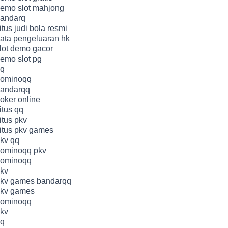
emo slot mahjong
andarq
itus judi bola resmi
ata pengeluaran hk
lot demo gacor
emo slot pg
q
ominoqq
andarqq
oker online
itus qq
itus pkv
itus pkv games
kv qq
ominoqq pkv
ominoqq
kv
kv games bandarqq
kv games
ominoqq
kv
q