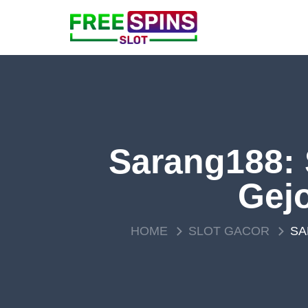
Skip
to
SLOT
content
DEPOSIT
PULSA
UNTUK
SLOT
GACOR
Sarang188: 
HARI INI,
DEMO
Gejo
GRATIS
TERSEDIA
HOME
SLOT GACOR
SA