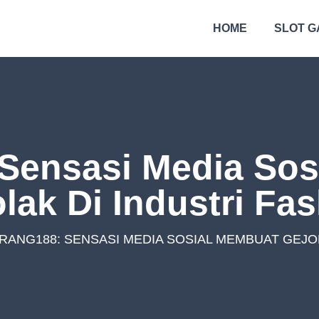
HOME
SLOT 
Sensasi Media So
lak Di Industri Fa
RANG188: SENSASI MEDIA SOSIAL MEMBUAT GEJOL