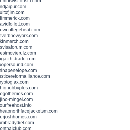
nnforwisconsin.com
indjaipur.com
ultofjim.com
limmerick.com
avidfollett.com
ewcollegebeat.com
everbnewyork.com
kinmerch.com
svisaforum.com
estmovierulz.com
agalchi-trade.com
oopersound.com
inapenelope.com
usticereformalliance.com
ryptoglax.com
hiohobbyplus.com
ogothemes.com
jino-mingei.com
ourfreehost.info
heapnorthfacejacketsm.com
urjoshhomes.com
ombradydiet.com
onthaiclub.com