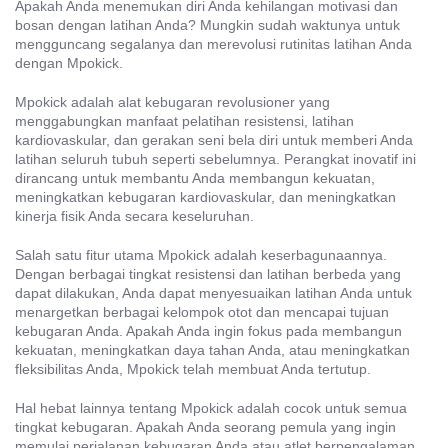
Apakah Anda menemukan diri Anda kehilangan motivasi dan
bosan dengan latihan Anda? Mungkin sudah waktunya untuk
mengguncang segalanya dan merevolusi rutinitas latihan Anda
dengan Mpokick.
Mpokick adalah alat kebugaran revolusioner yang
menggabungkan manfaat pelatihan resistensi, latihan
kardiovaskular, dan gerakan seni bela diri untuk memberi Anda
latihan seluruh tubuh seperti sebelumnya. Perangkat inovatif ini
dirancang untuk membantu Anda membangun kekuatan,
meningkatkan kebugaran kardiovaskular, dan meningkatkan
kinerja fisik Anda secara keseluruhan.
Salah satu fitur utama Mpokick adalah keserbagunaannya.
Dengan berbagai tingkat resistensi dan latihan berbeda yang
dapat dilakukan, Anda dapat menyesuaikan latihan Anda untuk
menargetkan berbagai kelompok otot dan mencapai tujuan
kebugaran Anda. Apakah Anda ingin fokus pada membangun
kekuatan, meningkatkan daya tahan Anda, atau meningkatkan
fleksibilitas Anda, Mpokick telah membuat Anda tertutup.
Hal hebat lainnya tentang Mpokick adalah cocok untuk semua
tingkat kebugaran. Apakah Anda seorang pemula yang ingin
memulai perjalanan kebugaran Anda atau atlet berpengalaman