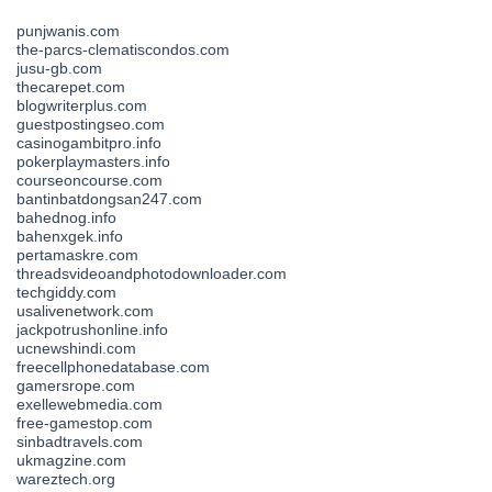
punjwanis.com
the-parcs-clematiscondos.com
jusu-gb.com
thecarepet.com
blogwriterplus.com
guestpostingseo.com
casinogambitpro.info
pokerplaymasters.info
courseoncourse.com
bantinbatdongsan247.com
bahednog.info
bahenxgek.info
pertamaskre.com
threadsvideoandphotodownloader.com
techgiddy.com
usalivenetwork.com
jackpotrushonline.info
ucnewshindi.com
freecellphonedatabase.com
gamersrope.com
exellewebmedia.com
free-gamestop.com
sinbadtravels.com
ukmagzine.com
wareztech.org