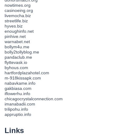
donorsmatch.org
nowtimes.org
casinoeing.org
livemocha.biz
streetlife.biz
hyves.biz
enoughinfo.net
pinhive.net
warnabet.net
bollym4u.me
bolly2tollyblog.me
pandaclub.me
flyttevask.io
byhous.com
hartfordplazahotel.com
m-918kissapk.com
nabavkame.info
gakbiasa.com
iflowerhu.info
chicagocrystalconnection.com
imanabadii.com
trilipohu.info
appruptio.info
Links