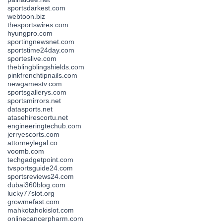
sportsdarkest.com
webtoon.biz
thesportswires.com
hyungpro.com
sportingnewsnet.com
sportstime24day.com
sporteslive.com
theblingblingshields.com
pinkfrenchtipnails.com
newgamestv.com
sportsgallerys.com
sportsmirrors.net
datasports.net
atasehirescortu.net
engineeringtechub.com
jerryescorts.com
attorneylegal.co
voomb.com
techgadgetpoint.com
tvsportsguide24.com
sportsreviews24.com
dubai360blog.com
lucky77slot.org
growmefast.com
mahkotahokislot.com
onlinecancerpharm.com