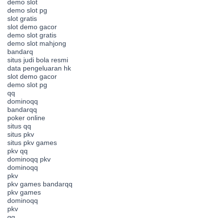
demo slot
demo slot pg
slot gratis
slot demo gacor
demo slot gratis
demo slot mahjong
bandarq
situs judi bola resmi
data pengeluaran hk
slot demo gacor
demo slot pg
qq
dominoqq
bandarqq
poker online
situs qq
situs pkv
situs pkv games
pkv qq
dominoqq pkv
dominoqq
pkv
pkv games bandarqq
pkv games
dominoqq
pkv
qq