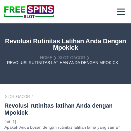
Skip
to
content
SLOT
DEPOSIT
PULSA
UNTUK
SLOT
Revolusi Rutinitas Latihan Anda Dengan
GACOR
Mpokick
HARI INI,
DEMO
HOME
SLOT GACOR
GRATIS
REVOLUSI RUTINITAS LATIHAN ANDA DENGAN MPOKICK
TERSEDIA
SLOT GACOR
Revolusi rutinitas latihan Anda dengan
Mpokick
[ad_1]
Apakah Anda bosan dengan rutinitas latihan lama yang sama?