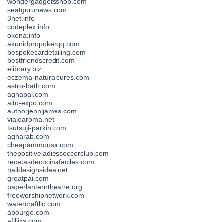
wondergadgetsshop.com
seatgurunews.com
3net.info
codeplex.info
okena.info
akunidpropokerqq.com
bespokecardetailing.com
bestfriendscredit.com
elibrary.biz
eczema-naturalcures.com
astro-bath.com
aghapal.com
altu-expo.com
authorjennijames.com
viajearoma.net
tsutsuji-parkin.com
agharab.com
cheapammousa.com
thepositiveladiessoccerclub.com
recetasdecocinafaciles.com
naildesignsidea.net
greatpai.com
paperlanterntheatre.org
freeworshipnetwork.com
watercraftllc.com
abourge.com
afiliixs.com