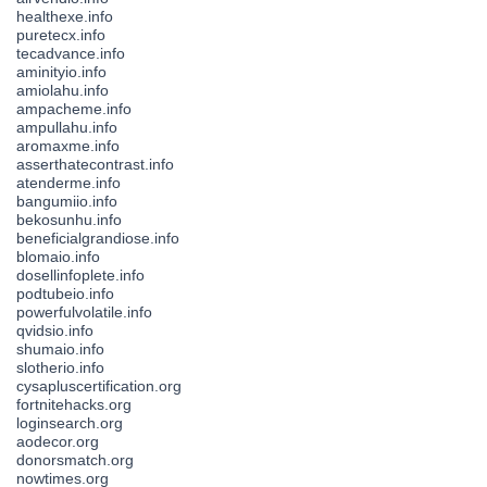
healthexe.info
puretecx.info
tecadvance.info
aminityio.info
amiolahu.info
ampacheme.info
ampullahu.info
aromaxme.info
asserthatecontrast.info
atenderme.info
bangumiio.info
bekosunhu.info
beneficialgrandiose.info
blomaio.info
dosellinfoplete.info
podtubeio.info
powerfulvolatile.info
qvidsio.info
shumaio.info
slotherio.info
cysapluscertification.org
fortnitehacks.org
loginsearch.org
aodecor.org
donorsmatch.org
nowtimes.org