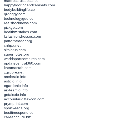
mattress-disposal.com
happyflooringandcabinets.com
bodybuildinglife.co
qrdoggy.com
technologygud.com
realshocknews.com
pickgb.com
healthmistakes.com
ksfashiondresses.com
patterntrader.org
cnhpa.net
sitalotus.com
supernotes.org
worldsportsempires.com
updatecentral360.com
katamastah.com
zqscore.net
aseleraio.info
asticio.info
egardenio.info
arxteamio.info
getalexio.info
accountaudittaxcon.com
prymprint.com
sportkeeda.org
besttimespend.com
careandcure.biz