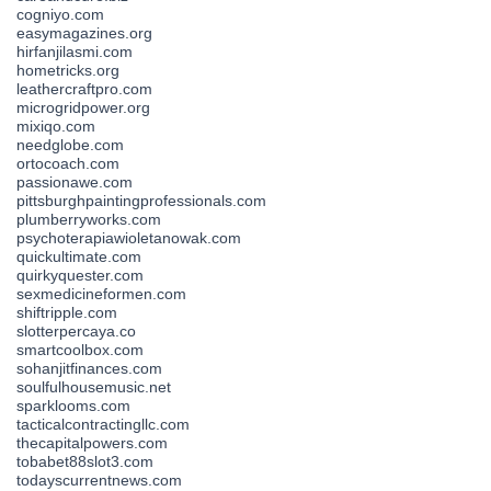
cogniyo.com
easymagazines.org
hirfanjilasmi.com
hometricks.org
leathercraftpro.com
microgridpower.org
mixiqo.com
needglobe.com
ortocoach.com
passionawe.com
pittsburghpaintingprofessionals.com
plumberryworks.com
psychoterapiawioletanowak.com
quickultimate.com
quirkyquester.com
sexmedicineformen.com
shiftripple.com
slotterpercaya.co
smartcoolbox.com
sohanjitfinances.com
soulfulhousemusic.net
sparklooms.com
tacticalcontractingllc.com
thecapitalpowers.com
tobabet88slot3.com
todayscurrentnews.com