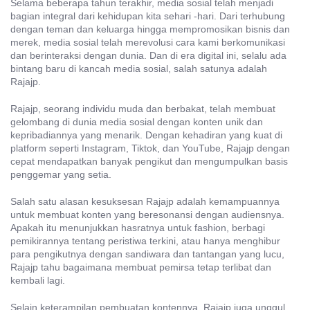
Selama beberapa tahun terakhir, media sosial telah menjadi
bagian integral dari kehidupan kita sehari -hari. Dari terhubung
dengan teman dan keluarga hingga mempromosikan bisnis dan
merek, media sosial telah merevolusi cara kami berkomunikasi
dan berinteraksi dengan dunia. Dan di era digital ini, selalu ada
bintang baru di kancah media sosial, salah satunya adalah
Rajajp.
Rajajp, seorang individu muda dan berbakat, telah membuat
gelombang di dunia media sosial dengan konten unik dan
kepribadiannya yang menarik. Dengan kehadiran yang kuat di
platform seperti Instagram, Tiktok, dan YouTube, Rajajp dengan
cepat mendapatkan banyak pengikut dan mengumpulkan basis
penggemar yang setia.
Salah satu alasan kesuksesan Rajajp adalah kemampuannya
untuk membuat konten yang beresonansi dengan audiensnya.
Apakah itu menunjukkan hasratnya untuk fashion, berbagi
pemikirannya tentang peristiwa terkini, atau hanya menghibur
para pengikutnya dengan sandiwara dan tantangan yang lucu,
Rajajp tahu bagaimana membuat pemirsa tetap terlibat dan
kembali lagi.
Selain keterampilan pembuatan kontennya, Rajajp juga unggul