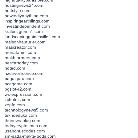
highqualitybanknote.com
hostingnews24.com
hottstyle.com
howtodiyanything.com
inspiringearthlings.com
investindependent.com
kralbozguncu1.com
landscapinggainesvillefl.com
maisonhauturier.com
mascreator.com
menafahmi.com
mukhtarmeer.com
nascartoday.com
nqted.com
nzdriverlicence.com
pagalguru.com
pcegame.com
pgslot-r2.com
ws-expression.com
zchotels.com
zepfo.com
technologynews5.com
teknoeduka.com
thenews-blog.com
todaycryptotimes.com
usabonuscodes.com
sm-satta-makta-gods.com