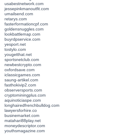
usabestnetwork.com
jessepinkmanoutfit.com
umailsend.com
retarys.com
fasterformationcpf.com
goldensnuggles.com
lookbattlemap.com
buyrdpservice.com
yesport.net
tostylo.com
yougetthat.net
sportsnetclub.com
newbestcrypto.com
oxfordsave.com
iclassicgames.com
saung-artikel.com
fasthokivip2.com
observersports.com
cryptominingplus.com
aquinoticiaspe.com
longhairedfrenchbulldog.com
lawyersforhire.co
businemarket.com
matahari88play.net
moneydescriptor.com
youthsmagazine.com