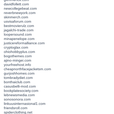
davidfollett.com
newcollegebeat.com
reverbnewyork.com
skinmerch.com
usvisaforum.com
bestmovierulz.com
jagalchi-trade.com
loopersound.com
minapenelope.com
justicereformalliance.com
cryptoglax.com
ohiohobbyplus.com
bogothemes.com
ajino-mingei.com
yourfreehost.info
cheapnorthfacejacketsm.com
gurjoshhomes.com
tombradydiet.com
bonthaiclub.com
casusbelli-mod.com
bookplatesociety.com
lebnewsmedia.com
sonosonora.com
linkuusinternasional1.com
friendsroll.com
spiderclothing.net