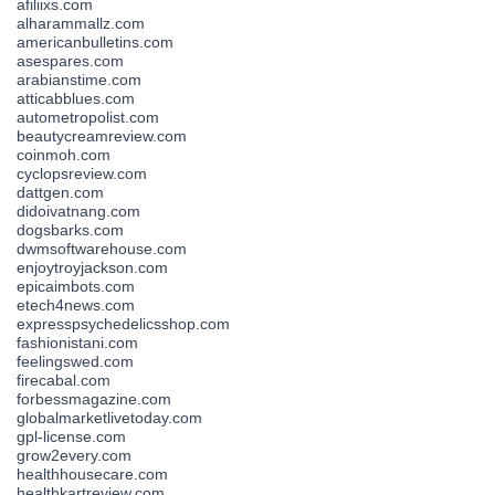
afiliixs.com
alharammallz.com
americanbulletins.com
asespares.com
arabianstime.com
atticabblues.com
autometropolist.com
beautycreamreview.com
coinmoh.com
cyclopsreview.com
dattgen.com
didoivatnang.com
dogsbarks.com
dwmsoftwarehouse.com
enjoytroyjackson.com
epicaimbots.com
etech4news.com
expresspsychedelicsshop.com
fashionistani.com
feelingswed.com
firecabal.com
forbessmagazine.com
globalmarketlivetoday.com
gpl-license.com
grow2every.com
healthhousecare.com
healthkartreview.com