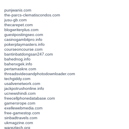
punjwanis.com
the-parcs-clematiscondos.com
jusu-gb.com
thecarepet.com
blogwriterplus.com
guestpostingseo.com
casinogambitpro.info
pokerplaymasters.info
courseoncourse.com
bantinbatdongsan247.com
bahednog.info
bahenxgek.info
pertamaskre.com
threadsvideoandphotodownloader.com
techgiddy.com
usalivenetwork.com
jackpotrushonline.info
ucnewshindi.com
freecellphonedatabase.com
gamersrope.com
exellewebmedia.com
free-gamestop.com
sinbadtravels.com
ukmagzine.com
wareztech.org