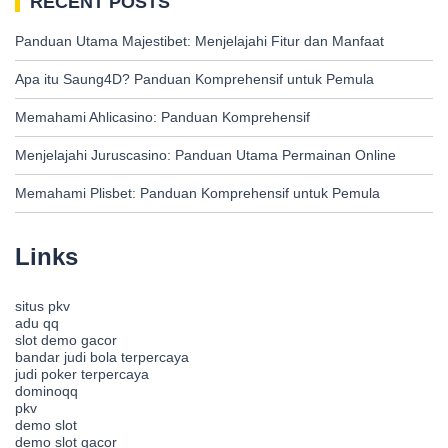
RECENT POSTS
Panduan Utama Majestibet: Menjelajahi Fitur dan Manfaat
Apa itu Saung4D? Panduan Komprehensif untuk Pemula
Memahami Ahlicasino: Panduan Komprehensif
Menjelajahi Juruscasino: Panduan Utama Permainan Online
Memahami Plisbet: Panduan Komprehensif untuk Pemula
Links
situs pkv
adu qq
slot demo gacor
bandar judi bola terpercaya
judi poker terpercaya
dominoqq
pkv
demo slot
demo slot gacor