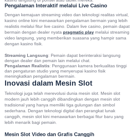
kasino langsung di ponsel atau tablet mereka.
Pengalaman Interaktif melalui Live Casino
Dengan kemajuan streaming video dan teknologi realitas virtual,
kasino online kini menawarkan pengalaman bermain yang lebih
realistis melalui fitur live casino. Dalam live casino, pemain dapat
bermain dengan dealer nyata
pragmatic play
melalui streaming
video langsung, yang memberikan suasana yang hampir sama
dengan kasino fisik.
Streaming Langsung
: Pemain dapat berinteraksi langsung
dengan dealer dan pemain lain melalui chat.
Pengalaman Realistis
: Penggunaan kamera berkualitas tinggi
dan pengaturan studio yang menyerupai kasino fisik
meningkatkan pengalaman bermain.
Inovasi dalam Mesin Slot
Teknologi juga telah merevolusi dunia mesin slot. Mesin slot
modern jauh lebih canggih dibandingkan dengan mesin slot
tradisional yang hanya memiliki tiga gulungan dan simbol
sederhana. Dengan teknologi digital dan perangkat lunak
canggih, mesin slot kini menawarkan berbagai fitur baru yang
lebih menarik bagi pemain.
Mesin Slot Video dan Grafis Canggih