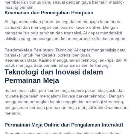
memberikan bonus yang sesuai dengan gaya bermain masing-
masing pemain.
Keamanan dan Pencegahan Penipuan
AI juga memainkan peran penting dalam menjaga keamanan
transaksi dan mencegah penipuan di kasino online. Dengan
menganalisis pola taruhan dan transaksi, AI dapat mendeteksi
aktivitas yang mencurigakan dan mengurangi risiko kecurangan.
Pendeteksian Penipuan
: Teknologi AI dapat menganalisis data
transaksi untuk mendeteksi potensi penipuan.
Keamanan Data
: Kasino menggunakan teknologi enkripsi dan AI
untuk menjaga data pemain tetap aman dan terlindungi.
Teknologi dan Inovasi dalam
Permainan Meja
Selain mesin slot, permainan meja seperti poker, blackjack, dan
roulette juga telah mengalami inovasi berkat teknologi. Dengan
penggunaan perangkat lunak canggih dan teknologi streaming,
pengalaman bermain permainan meja menjadi lebih dinamis dan
menarik.
Permainan Meja Online dan Pengalaman Interaktif
Permainan meja online seperti poker dan blackjack kini dapat