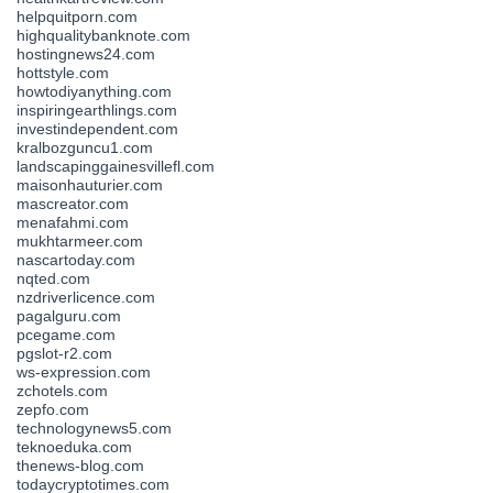
helpquitporn.com
highqualitybanknote.com
hostingnews24.com
hottstyle.com
howtodiyanything.com
inspiringearthlings.com
investindependent.com
kralbozguncu1.com
landscapinggainesvillefl.com
maisonhauturier.com
mascreator.com
menafahmi.com
mukhtarmeer.com
nascartoday.com
nqted.com
nzdriverlicence.com
pagalguru.com
pcegame.com
pgslot-r2.com
ws-expression.com
zchotels.com
zepfo.com
technologynews5.com
teknoeduka.com
thenews-blog.com
todaycryptotimes.com