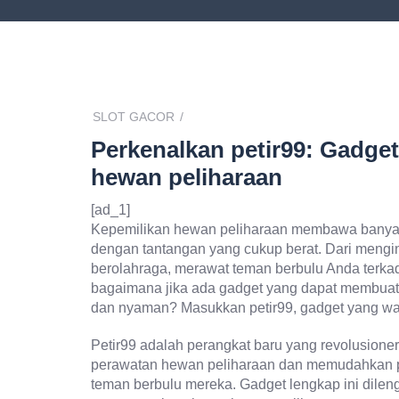
SLOT GACOR
Perkenalkan petir99: Gadget 
hewan peliharaan
[ad_1]
Kepemilikan hewan peliharaan membawa banyak
dengan tantangan yang cukup berat. Dari meng
berolahraga, merawat teman berbulu Anda terka
bagaimana jika ada gadget yang dapat membuat
dan nyaman? Masukkan petir99, gadget yang waji
Petir99 adalah perangkat baru yang revolusion
perawatan hewan peliharaan dan memudahkan p
teman berbulu mereka. Gadget lengkap ini dile