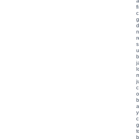
a
f
c
g
d
n
r
s
u
b
j
l
m
j
c
o
b
a
y
c
g
t
b