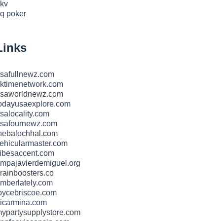
kv
q poker
Links
safullnewz.com
ktimenetwork.com
saworldnewz.com
odayusaexplore.com
salocality.com
safournewz.com
hebalochhal.com
ehicularmaster.com
ibesaccent.com
mpajavierdemiguel.org
rainboosters.co
mberlately.com
oycebriscoe.com
icarmina.com
ypartysupplystore.com