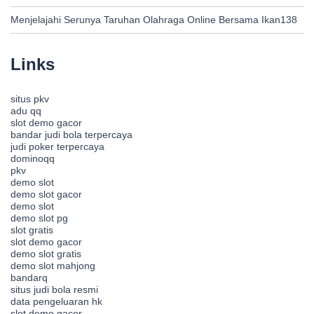
Menjelajahi Serunya Taruhan Olahraga Online Bersama Ikan138
Links
situs pkv
adu qq
slot demo gacor
bandar judi bola terpercaya
judi poker terpercaya
dominoqq
pkv
demo slot
demo slot gacor
demo slot
demo slot pg
slot gratis
slot demo gacor
demo slot gratis
demo slot mahjong
bandarq
situs judi bola resmi
data pengeluaran hk
slot demo gacor