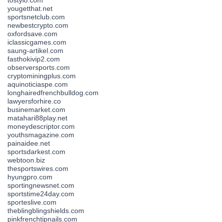
tostylo.com
yougetthat.net
sportsnetclub.com
newbestcrypto.com
oxfordsave.com
iclassicgames.com
saung-artikel.com
fasthokivip2.com
observersports.com
cryptominingplus.com
aquinoticiaspe.com
longhairedfrenchbulldog.com
lawyersforhire.co
businemarket.com
matahari88play.net
moneydescriptor.com
youthsmagazine.com
painaidee.net
sportsdarkest.com
webtoon.biz
thesportswires.com
hyungpro.com
sportingnewsnet.com
sportstime24day.com
sporteslive.com
theblingblingshields.com
pinkfrenchtipnails.com