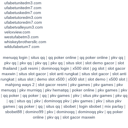
ufabetunitedm3.com
ufabetunitedm7.com
ufabetuskedm7.com
ufabetutoredm3.com
ufabetutoredm7.com
ufabetvalleyum3.com
veloxview.com
westufabetm3.com
whiskeybrothersllc.com
wildufabetum7.com
menuqq login
|
situs qq
|
qq poker online
|
qq poker online
|
pkv qq
|
pkv qq
|
pkv qq
|
pkv qq
|
pkv qq
|
situs slot
|
slot demo gacor
|
slot
thailand
|
judi resmi
|
dominoqq login
|
x500 slot
|
pg slot
|
slot gacor
maxwin
|
situs slot gacor
|
slot anti rungkat
|
situs slot gacor
|
slot anti
rungkat
|
situs slot
|
demo slot x500
|
x500 slot
|
slot demo
|
x500 slot
|
mahjong ways 2
|
slot gacor resmi
|
pkv games
|
pkv games
|
pkv
menuqq
|
pkv murniqq
|
pkv hematqq
|
poker online
|
pkv games
|
pkv
|
qq poker
|
qq poker
|
qq
|
pkv games
|
pkv
|
situs pkv games
|
pkv qq
|
qq
|
situs qq
|
pkv
|
dominoqq pkv
|
pkv games
|
pkv
|
situs pkv
games
|
qq poker
|
qq
|
situs qq
|
sbobet
|
login sbobet
|
mix parlay
|
sbobet88
|
domino99
|
pkv
|
dominoqq
|
dominoqq pkv
|
qq poker
online
|
pkv qq
|
slot gacor maxwin