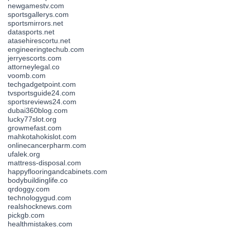
newgamestv.com
sportsgallerys.com
sportsmirrors.net
datasports.net
atasehirescortu.net
engineeringtechub.com
jerryescorts.com
attorneylegal.co
voomb.com
techgadgetpoint.com
tvsportsguide24.com
sportsreviews24.com
dubai360blog.com
lucky77slot.org
growmefast.com
mahkotahokislot.com
onlinecancerpharm.com
ufalek.org
mattress-disposal.com
happyflooringandcabinets.com
bodybuildinglife.co
qrdoggy.com
technologygud.com
realshocknews.com
pickgb.com
healthmistakes.com