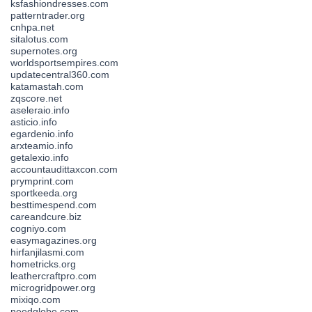
ksfashiondresses.com
patterntrader.org
cnhpa.net
sitalotus.com
supernotes.org
worldsportsempires.com
updatecentral360.com
katamastah.com
zqscore.net
aseleraio.info
asticio.info
egardenio.info
arxteamio.info
getalexio.info
accountaudittaxcon.com
prymprint.com
sportkeeda.org
besttimespend.com
careandcure.biz
cogniyo.com
easymagazines.org
hirfanjilasmi.com
hometricks.org
leathercraftpro.com
microgridpower.org
mixiqo.com
needglobe.com