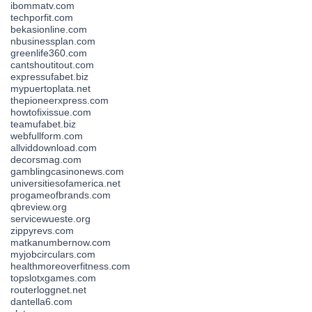
ibommatv.com
techporfit.com
bekasionline.com
nbusinessplan.com
greenlife360.com
cantshoutitout.com
expressufabet.biz
mypuertoplata.net
thepioneerxpress.com
howtofixissue.com
teamufabet.biz
webfullform.com
allviddownload.com
decorsmag.com
gamblingcasinonews.com
universitiesofamerica.net
progameofbrands.com
qbreview.org
servicewueste.org
zippyrevs.com
matkanumbernow.com
myjobcirculars.com
healthmoreoverfitness.com
topslotxgames.com
routerloggnet.net
dantella6.com