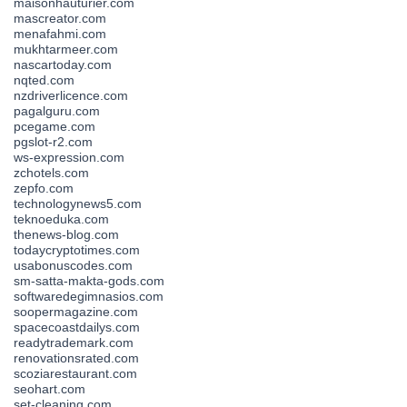
maisonhauturier.com
mascreator.com
menafahmi.com
mukhtarmeer.com
nascartoday.com
nqted.com
nzdriverlicence.com
pagalguru.com
pcegame.com
pgslot-r2.com
ws-expression.com
zchotels.com
zepfo.com
technologynews5.com
teknoeduka.com
thenews-blog.com
todaycryptotimes.com
usabonuscodes.com
sm-satta-makta-gods.com
softwaredegimnasios.com
soopermagazine.com
spacecoastdailys.com
readytrademark.com
renovationsrated.com
scoziarestaurant.com
seohart.com
set-cleaning.com