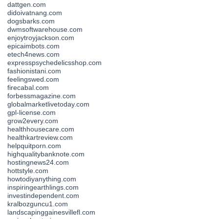
dattgen.com
didoivatnang.com
dogsbarks.com
dwmsoftwarehouse.com
enjoytroyjackson.com
epicaimbots.com
etech4news.com
expresspsychedelicsshop.com
fashionistani.com
feelingswed.com
firecabal.com
forbessmagazine.com
globalmarketlivetoday.com
gpl-license.com
grow2every.com
healthhousecare.com
healthkartreview.com
helpquitporn.com
highqualitybanknote.com
hostingnews24.com
hottstyle.com
howtodiyanything.com
inspiringearthlings.com
investindependent.com
kralbozguncu1.com
landscapinggainesvillefl.com