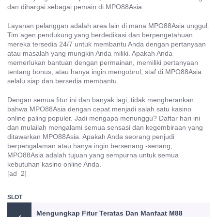
dan dihargai sebagai pemain di MPO88Asia.
Layanan pelanggan adalah area lain di mana MPO88Asia unggul.
Tim agen pendukung yang berdedikasi dan berpengetahuan
mereka tersedia 24/7 untuk membantu Anda dengan pertanyaan
atau masalah yang mungkin Anda miliki. Apakah Anda
memerlukan bantuan dengan permainan, memiliki pertanyaan
tentang bonus, atau hanya ingin mengobrol, staf di MPO88Asia
selalu siap dan bersedia membantu.
Dengan semua fitur ini dan banyak lagi, tidak mengherankan
bahwa MPO88Asia dengan cepat menjadi salah satu kasino
online paling populer. Jadi mengapa menunggu? Daftar hari ini
dan mulailah mengalami semua sensasi dan kegembiraan yang
ditawarkan MPO88Asia. Apakah Anda seorang penjudi
berpengalaman atau hanya ingin bersenang -senang,
MPO88Asia adalah tujuan yang sempurna untuk semua
kebutuhan kasino online Anda.
[ad_2]
SLOT
Post
Previous
Mengungkap Fitur Teratas Dan Manfaat M88
Post