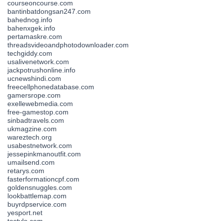
courseoncourse.com
bantinbatdongsan247.com
bahednog.info
bahenxgek.info
pertamaskre.com
threadsvideoandphotodownloader.com
techgiddy.com
usalivenetwork.com
jackpotrushonline.info
ucnewshindi.com
freecellphonedatabase.com
gamersrope.com
exellewebmedia.com
free-gamestop.com
sinbadtravels.com
ukmagzine.com
wareztech.org
usabestnetwork.com
jessepinkmanoutfit.com
umailsend.com
retarys.com
fasterformationcpf.com
goldensnuggles.com
lookbattlemap.com
buyrdpservice.com
yesport.net