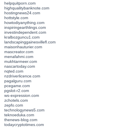
helpquitporn.com
highqualitybanknote.com
hostingnews24.com
hottstyle.com
howtodiyanything.com
inspiringearthlings.com
investindependent.com
kralbozguncu1.com
landscapinggainesvillefl.com
maisonhauturier.com
mascreator.com
menafahmi.com
mukhtarmeer.com
nascartoday.com
nqted.com
nzdriverlicence.com
pagalguru.com
pcegame.com
pgslot-r2.com
ws-expression.com
zchotels.com
zepfo.com
technologynews5.com
teknoeduka.com
thenews-blog.com
todaycryptotimes.com