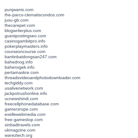
punjwanis.com
the-parcs-clematiscondos.com
jusu-gb.com
thecarepet.com
blogwriterplus.com
guestpostingseo.com
casinogambitpro.info
pokerplaymasters.info
courseoncourse.com
bantinbatdongsan247.com
bahednog.info
bahenxgek.info
pertamaskre.com
threadsvideoandphotodownloader.com
techgiddy.com
usalivenetwork.com
jackpotrushonline.info
ucnewshindi.com
freecellphonedatabase.com
gamersrope.com
exellewebmedia.com
free-gamestop.com
sinbadtravels.com
ukmagzine.com
wareztech.org