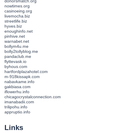
donorsmatch.org
nowtimes.org
casinoeing.org
livemocha.biz
streetlife.biz
hyves.biz
enoughinfo.net
pinhive.net
warnabet.net
bollym4u.me
bolly2tollyblog.me
pandaclub.me
flyttevask.io
byhous.com
hartfordplazahotel.com
m-918kissapk.com
nabavkame.info
gakbiasa.com
iflowerhu.info
chicagocrystalconnection.com
imanabadii.com
trilipohu.info
appruptio.info
Links