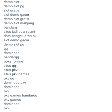
demo slot
demo slot pg
slot gratis
slot demo gacor
demo slot gratis
demo slot mahjong
bandarq
situs judi bola resmi
data pengeluaran hk
slot demo gacor
demo slot pg
qq
dominoqq
bandarqq
poker online
situs qq
situs pkv
situs pkv games
pkv qq
dominoqq pkv
dominoqq
pkv
pkv games bandarqq
pkv games
dominoqq
pkv