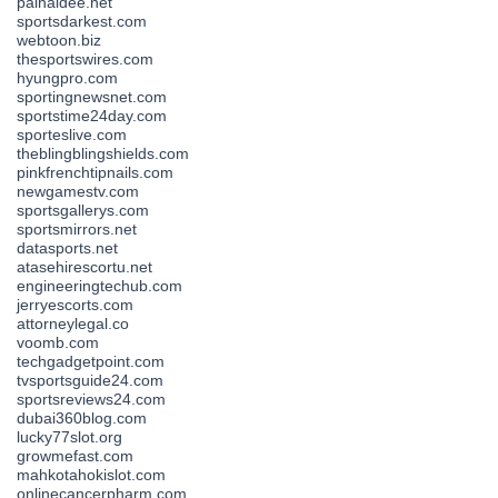
painaidee.net
sportsdarkest.com
webtoon.biz
thesportswires.com
hyungpro.com
sportingnewsnet.com
sportstime24day.com
sporteslive.com
theblingblingshields.com
pinkfrenchtipnails.com
newgamestv.com
sportsgallerys.com
sportsmirrors.net
datasports.net
atasehirescortu.net
engineeringtechub.com
jerryescorts.com
attorneylegal.co
voomb.com
techgadgetpoint.com
tvsportsguide24.com
sportsreviews24.com
dubai360blog.com
lucky77slot.org
growmefast.com
mahkotahokislot.com
onlinecancerpharm.com