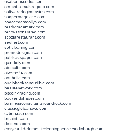
usabonuscodes.com
sm-satta-makta-gods.com
softwaredegimnasios.com
soopermagazine.com
spacecoastdailys.com
readytrademark.com
renovationsrated.com
scoziarestaurant.com
seohart.com
set-cleaning.com
promodesignai.com
publicistspaper.com
quindaily.com
abosulte.com
aiverse24.com
anubella.com
audiobooksonaudible.com
beautenetwork.com
bitcoin-tracing.com
bodyandshapes.com
businessconsultantsroundrock.com
classicglobalnews.com
cybercusp.com
britaintt.com
deconds.com
easycartltd-domesticcleaningservicesedinburgh.com