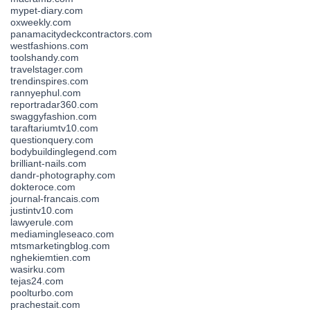
mypet-diary.com
oxweekly.com
panamacitydeckcontractors.com
westfashions.com
toolshandy.com
travelstager.com
trendinspires.com
rannyephul.com
reportradar360.com
swaggyfashion.com
taraftariumtv10.com
questionquery.com
bodybuildinglegend.com
brilliant-nails.com
dandr-photography.com
dokteroce.com
journal-francais.com
justintv10.com
lawyerule.com
mediamingleseaco.com
mtsmarketingblog.com
nghekiemtien.com
wasirku.com
tejas24.com
poolturbo.com
prachestait.com