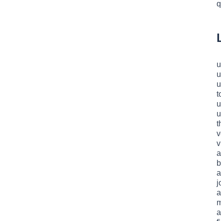
q
u
u
u
t
u
u
t
v
v
a
b
a
j
a
m
a