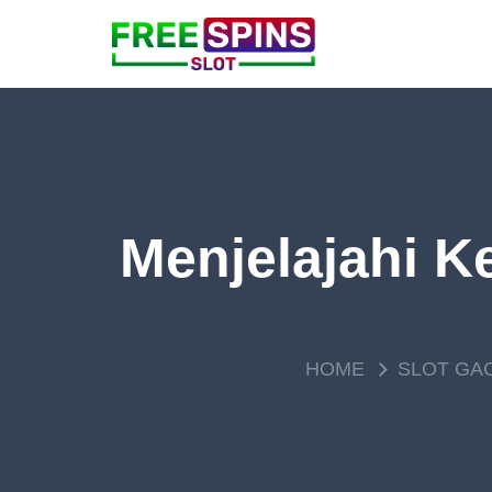
Skip
to
SLOT
content
DEPOSIT
PULSA
UNTUK
SLOT
GACOR
Menjelajahi 
HARI INI,
DEMO
GRATIS
TERSEDIA
HOME
SLOT GA