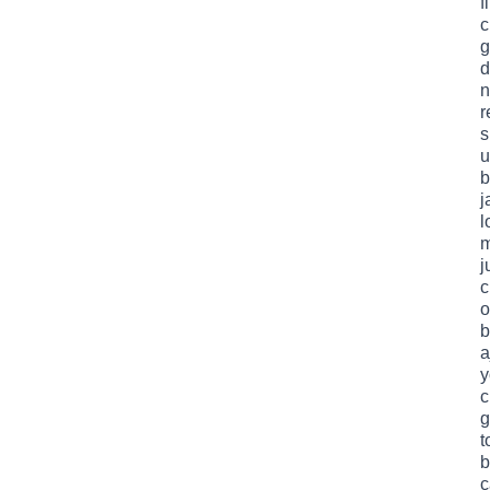
f
c
g
d
n
r
s
u
b
j
l
m
j
c
o
b
a
y
c
g
t
b
c