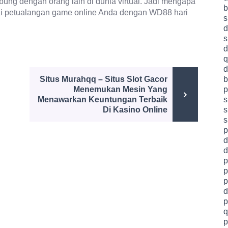
ung dengan orang lain di dunia virtual. Jadi mengapa
b
i petualangan game online Anda dengan WD88 hari
s
d
s
d
q
d
Next
Situs Murahqq – Situs Slot Gacor
b
Post
Menemukan Mesin Yang
p
Menawarkan Keuntungan Terbaik
s
Di Kasino Online
s
s
p
d
d
p
p
p
d
p
q
p