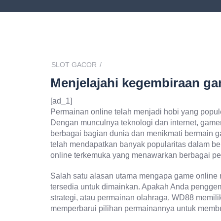
SLOT GACOR
Menjelajahi kegembiraan g
[ad_1]
Permainan online telah menjadi hobi yang populer
Dengan munculnya teknologi dan internet, gamer
berbagai bagian dunia dan menikmati bermain ga
telah mendapatkan banyak popularitas dalam be
online terkemuka yang menawarkan berbagai per
Salah satu alasan utama mengapa game online 
tersedia untuk dimainkan. Apakah Anda pengg
strategi, atau permainan olahraga, WD88 memilik
memperbarui pilihan permainannya untuk membuat