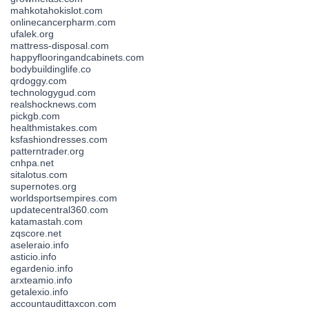
mahkotahokislot.com
onlinecancerpharm.com
ufalek.org
mattress-disposal.com
happyflooringandcabinets.com
bodybuildinglife.co
qrdoggy.com
technologygud.com
realshocknews.com
pickgb.com
healthmistakes.com
ksfashiondresses.com
patterntrader.org
cnhpa.net
sitalotus.com
supernotes.org
worldsportsempires.com
updatecentral360.com
katamastah.com
zqscore.net
aseleraio.info
asticio.info
egardenio.info
arxteamio.info
getalexio.info
accountaudittaxcon.com