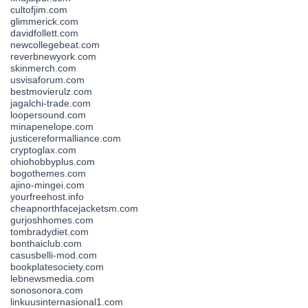
cultofjim.com
glimmerick.com
davidfollett.com
newcollegebeat.com
reverbnewyork.com
skinmerch.com
usvisaforum.com
bestmovierulz.com
jagalchi-trade.com
loopersound.com
minapenelope.com
justicereformalliance.com
cryptoglax.com
ohiohobbyplus.com
bogothemes.com
ajino-mingei.com
yourfreehost.info
cheapnorthfacejacketsm.com
gurjoshhomes.com
tombradydiet.com
bonthaiclub.com
casusbelli-mod.com
bookplatesociety.com
lebnewsmedia.com
sonosonora.com
linkuusinternasional1.com