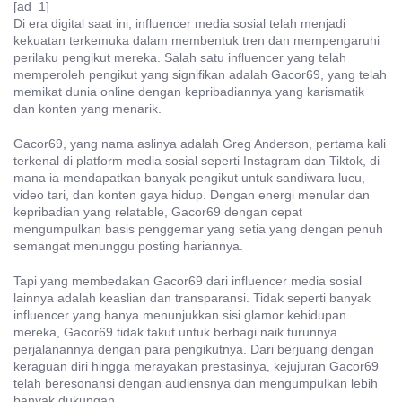
[ad_1]
Di era digital saat ini, influencer media sosial telah menjadi
kekuatan terkemuka dalam membentuk tren dan mempengaruhi
perilaku pengikut mereka. Salah satu influencer yang telah
memperoleh pengikut yang signifikan adalah Gacor69, yang telah
memikat dunia online dengan kepribadiannya yang karismatik
dan konten yang menarik.
Gacor69, yang nama aslinya adalah Greg Anderson, pertama kali
terkenal di platform media sosial seperti Instagram dan Tiktok, di
mana ia mendapatkan banyak pengikut untuk sandiwara lucu,
video tari, dan konten gaya hidup. Dengan energi menular dan
kepribadian yang relatable, Gacor69 dengan cepat
mengumpulkan basis penggemar yang setia yang dengan penuh
semangat menunggu posting hariannya.
Tapi yang membedakan Gacor69 dari influencer media sosial
lainnya adalah keaslian dan transparansi. Tidak seperti banyak
influencer yang hanya menunjukkan sisi glamor kehidupan
mereka, Gacor69 tidak takut untuk berbagi naik turunnya
perjalanannya dengan para pengikutnya. Dari berjuang dengan
keraguan diri hingga merayakan prestasinya, kejujuran Gacor69
telah beresonansi dengan audiensnya dan mengumpulkan lebih
banyak dukungan.