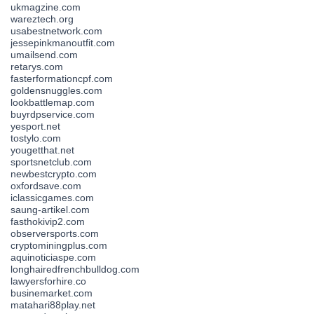
ukmagzine.com
wareztech.org
usabestnetwork.com
jessepinkmanoutfit.com
umailsend.com
retarys.com
fasterformationcpf.com
goldensnuggles.com
lookbattlemap.com
buyrdpservice.com
yesport.net
tostylo.com
yougetthat.net
sportsnetclub.com
newbestcrypto.com
oxfordsave.com
iclassicgames.com
saung-artikel.com
fasthokivip2.com
observersports.com
cryptominingplus.com
aquinoticiaspe.com
longhairedfrenchbulldog.com
lawyersforhire.co
businemarket.com
matahari88play.net