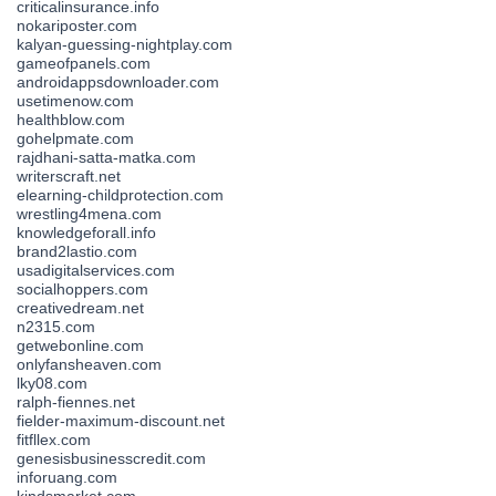
criticalinsurance.info
nokariposter.com
kalyan-guessing-nightplay.com
gameofpanels.com
androidappsdownloader.com
usetimenow.com
healthblow.com
gohelpmate.com
rajdhani-satta-matka.com
writerscraft.net
elearning-childprotection.com
wrestling4mena.com
knowledgeforall.info
brand2lastio.com
usadigitalservices.com
socialhoppers.com
creativedream.net
n2315.com
getwebonline.com
onlyfansheaven.com
lky08.com
ralph-fiennes.net
fielder-maximum-discount.net
fitfllex.com
genesisbusinesscredit.com
inforuang.com