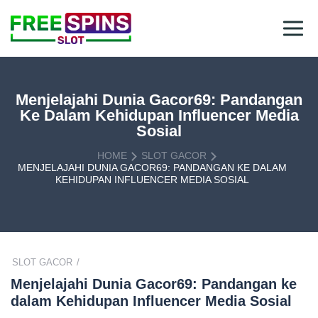
Skip
to
content
SLOT
DEPOSIT
PULSA
UNTUK
SLOT
Menjelajahi Dunia Gacor69: Pandangan
GACOR
Ke Dalam Kehidupan Influencer Media
HARI INI,
Sosial
DEMO
GRATIS
HOME
SLOT GACOR
TERSEDIA
MENJELAJAHI DUNIA GACOR69: PANDANGAN KE DALAM
KEHIDUPAN INFLUENCER MEDIA SOSIAL
SLOT GACOR
Menjelajahi Dunia Gacor69: Pandangan ke
dalam Kehidupan Influencer Media Sosial