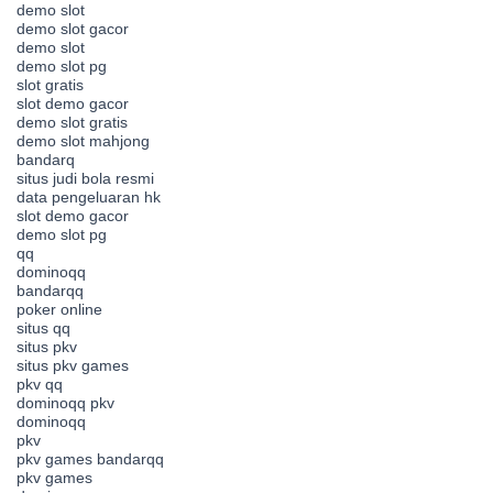
demo slot
demo slot gacor
demo slot
demo slot pg
slot gratis
slot demo gacor
demo slot gratis
demo slot mahjong
bandarq
situs judi bola resmi
data pengeluaran hk
slot demo gacor
demo slot pg
qq
dominoqq
bandarqq
poker online
situs qq
situs pkv
situs pkv games
pkv qq
dominoqq pkv
dominoqq
pkv
pkv games bandarqq
pkv games