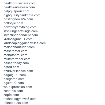
healthhousecare.com
healthkartreview.com
helpquitporn.com
highqualitybanknote.com
hostingnews24.com
hottstyle.com
howtodiyanything.com
inspiringearthlings.com
investindependent.com
kralbozguncu1.com
landscapinggainesvillefl.com
maisonhauturier.com
mascreator.com
menafahmi.com
mukhtarmeer.com
nascartoday.com
nqted.com
nzdriverlicence.com
pagalguru.com
pcegame.com
pgslot-r2.com
ws-expression.com
zchotels.com
zepfo.com
technologynews5.com
teknoeduka.com