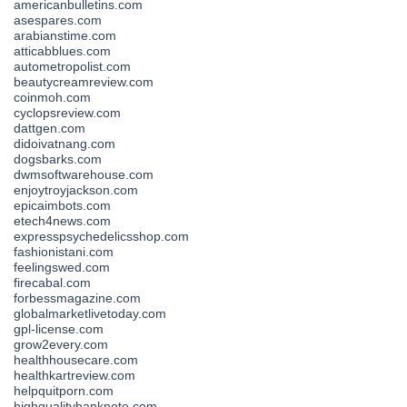
americanbulletins.com
asespares.com
arabianstime.com
atticabblues.com
autometropolist.com
beautycreamreview.com
coinmoh.com
cyclopsreview.com
dattgen.com
didoivatnang.com
dogsbarks.com
dwmsoftwarehouse.com
enjoytroyjackson.com
epicaimbots.com
etech4news.com
expresspsychedelicsshop.com
fashionistani.com
feelingswed.com
firecabal.com
forbessmagazine.com
globalmarketlivetoday.com
gpl-license.com
grow2every.com
healthhousecare.com
healthkartreview.com
helpquitporn.com
highqualitybanknote.com