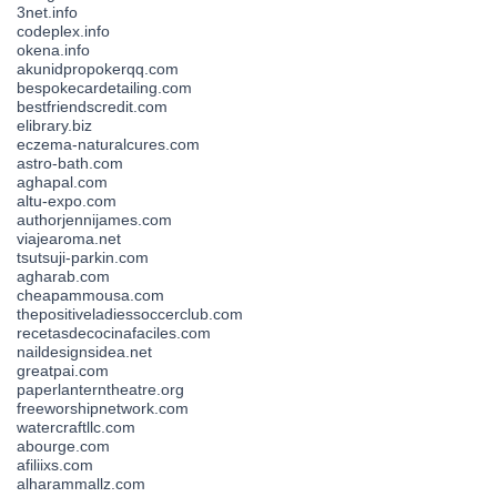
3net.info
codeplex.info
okena.info
akunidpropokerqq.com
bespokecardetailing.com
bestfriendscredit.com
elibrary.biz
eczema-naturalcures.com
astro-bath.com
aghapal.com
altu-expo.com
authorjennijames.com
viajearoma.net
tsutsuji-parkin.com
agharab.com
cheapammousa.com
thepositiveladiessoccerclub.com
recetasdecocinafaciles.com
naildesignsidea.net
greatpai.com
paperlanterntheatre.org
freeworshipnetwork.com
watercraftllc.com
abourge.com
afiliixs.com
alharammallz.com