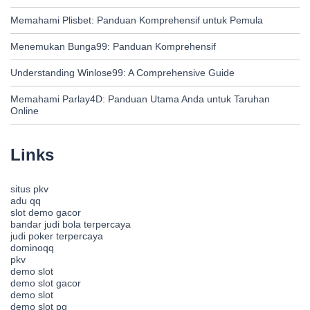
Memahami Plisbet: Panduan Komprehensif untuk Pemula
Menemukan Bunga99: Panduan Komprehensif
Understanding Winlose99: A Comprehensive Guide
Memahami Parlay4D: Panduan Utama Anda untuk Taruhan
Online
Links
situs pkv
adu qq
slot demo gacor
bandar judi bola terpercaya
judi poker terpercaya
dominoqq
pkv
demo slot
demo slot gacor
demo slot
demo slot pg