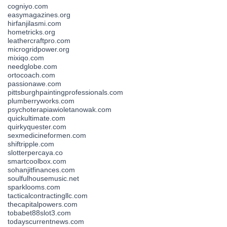
cogniyo.com
easymagazines.org
hirfanjilasmi.com
hometricks.org
leathercraftpro.com
microgridpower.org
mixiqo.com
needglobe.com
ortocoach.com
passionawe.com
pittsburghpaintingprofessionals.com
plumberryworks.com
psychoterapiawioletanowak.com
quickultimate.com
quirkyquester.com
sexmedicineformen.com
shiftripple.com
slotterpercaya.co
smartcoolbox.com
sohanjitfinances.com
soulfulhousemusic.net
sparklooms.com
tacticalcontractingllc.com
thecapitalpowers.com
tobabet88slot3.com
todayscurrentnews.com