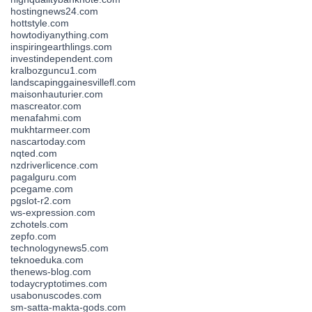
hostingnews24.com
hottstyle.com
howtodiyanything.com
inspiringearthlings.com
investindependent.com
kralbozguncu1.com
landscapinggainesvillefl.com
maisonhauturier.com
mascreator.com
menafahmi.com
mukhtarmeer.com
nascartoday.com
nqted.com
nzdriverlicence.com
pagalguru.com
pcegame.com
pgslot-r2.com
ws-expression.com
zchotels.com
zepfo.com
technologynews5.com
teknoeduka.com
thenews-blog.com
todaycryptotimes.com
usabonuscodes.com
sm-satta-makta-gods.com