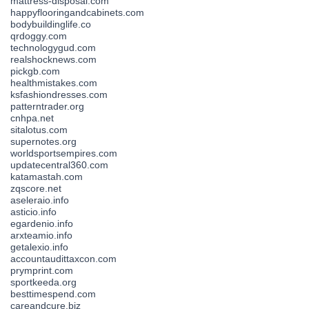
mattress-disposal.com
happyflooringandcabinets.com
bodybuildinglife.co
qrdoggy.com
technologygud.com
realshocknews.com
pickgb.com
healthmistakes.com
ksfashiondresses.com
patterntrader.org
cnhpa.net
sitalotus.com
supernotes.org
worldsportsempires.com
updatecentral360.com
katamastah.com
zqscore.net
aseleraio.info
asticio.info
egardenio.info
arxteamio.info
getalexio.info
accountaudittaxcon.com
prymprint.com
sportkeeda.org
besttimespend.com
careandcure.biz