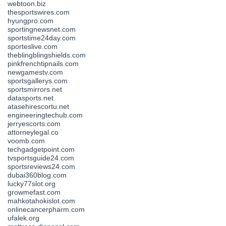
webtoon.biz
thesportswires.com
hyungpro.com
sportingnewsnet.com
sportstime24day.com
sporteslive.com
theblingblingshields.com
pinkfrenchtipnails.com
newgamestv.com
sportsgallerys.com
sportsmirrors.net
datasports.net
atasehirescortu.net
engineeringtechub.com
jerryescorts.com
attorneylegal.co
voomb.com
techgadgetpoint.com
tvsportsguide24.com
sportsreviews24.com
dubai360blog.com
lucky77slot.org
growmefast.com
mahkotahokislot.com
onlinecancerpharm.com
ufalek.org