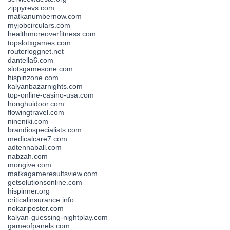
zippyrevs.com
matkanumbernow.com
myjobcirculars.com
healthmoreoverfitness.com
topslotxgames.com
routerloggnet.net
dantella6.com
slotsgamesone.com
hispinzone.com
kalyanbazarnights.com
top-online-casino-usa.com
honghuidoor.com
flowingtravel.com
nineniki.com
brandiospecialists.com
medicalcare7.com
adtennaball.com
nabzah.com
mongive.com
matkagameresultsview.com
getsolutionsonline.com
hispinner.org
criticalinsurance.info
nokariposter.com
kalyan-guessing-nightplay.com
gameofpanels.com