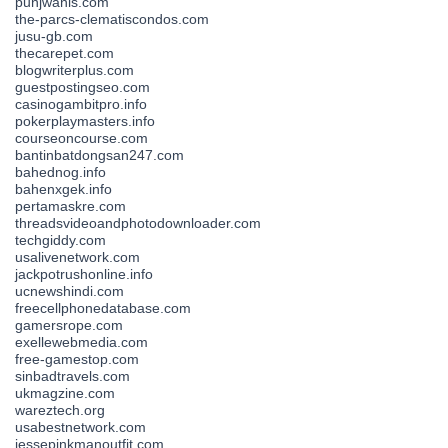
punjwanis.com
the-parcs-clematiscondos.com
jusu-gb.com
thecarepet.com
blogwriterplus.com
guestpostingseo.com
casinogambitpro.info
pokerplaymasters.info
courseoncourse.com
bantinbatdongsan247.com
bahednog.info
bahenxgek.info
pertamaskre.com
threadsvideoandphotodownloader.com
techgiddy.com
usalivenetwork.com
jackpotrushonline.info
ucnewshindi.com
freecellphonedatabase.com
gamersrope.com
exellewebmedia.com
free-gamestop.com
sinbadtravels.com
ukmagzine.com
wareztech.org
usabestnetwork.com
jessepinkmanoutfit.com