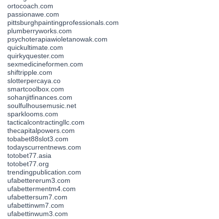
ortocoach.com
passionawe.com
pittsburghpaintingprofessionals.com
plumberryworks.com
psychoterapiawioletanowak.com
quickultimate.com
quirkyquester.com
sexmedicineformen.com
shiftripple.com
slotterpercaya.co
smartcoolbox.com
sohanjitfinances.com
soulfulhousemusic.net
sparklooms.com
tacticalcontractingllc.com
thecapitalpowers.com
tobabet88slot3.com
todayscurrentnews.com
totobet77.asia
totobet77.org
trendingpublication.com
ufabettererum3.com
ufabettermentm4.com
ufabettersum7.com
ufabettinwm7.com
ufabettinwum3.com