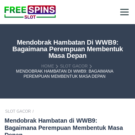
Skip
to
content
SLOT
DEPOSIT
PULSA
UNTUK
SLOT
Mendobrak Hambatan Di WWB9:
GACOR
Bagaimana Perempuan Membentuk
HARI INI,
Masa Depan
DEMO
GRATIS
HOME
SLOT GACOR
TERSEDIA
MENDOBRAK HAMBATAN DI WWB9: BAGAIMANA
PEREMPUAN MEMBENTUK MASA DEPAN
SLOT GACOR
Mendobrak Hambatan di WWB9:
Bagaimana Perempuan Membentuk Masa