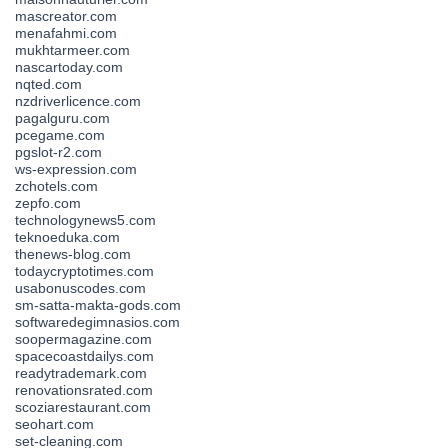
mascreator.com
menafahmi.com
mukhtarmeer.com
nascartoday.com
nqted.com
nzdriverlicence.com
pagalguru.com
pcegame.com
pgslot-r2.com
ws-expression.com
zchotels.com
zepfo.com
technologynews5.com
teknoeduka.com
thenews-blog.com
todaycryptotimes.com
usabonuscodes.com
sm-satta-makta-gods.com
softwaredegimnasios.com
soopermagazine.com
spacecoastdailys.com
readytrademark.com
renovationsrated.com
scoziarestaurant.com
seohart.com
set-cleaning.com