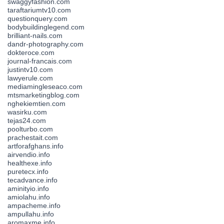
swaggyfashion.com
taraftariumtv10.com
questionquery.com
bodybuildinglegend.com
brilliant-nails.com
dandr-photography.com
dokteroce.com
journal-francais.com
justintv10.com
lawyerule.com
mediamingleseaco.com
mtsmarketingblog.com
nghekiemtien.com
wasirku.com
tejas24.com
poolturbo.com
prachestait.com
artforafghans.info
airvendio.info
healthexe.info
puretecx.info
tecadvance.info
aminityio.info
amiolahu.info
ampacheme.info
ampullahu.info
aromaxme.info