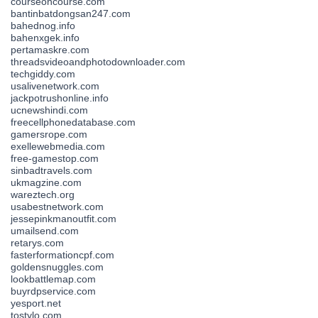
courseoncourse.com
bantinbatdongsan247.com
bahednog.info
bahenxgek.info
pertamaskre.com
threadsvideoandphotodownloader.com
techgiddy.com
usalivenetwork.com
jackpotrushonline.info
ucnewshindi.com
freecellphonedatabase.com
gamersrope.com
exellewebmedia.com
free-gamestop.com
sinbadtravels.com
ukmagzine.com
wareztech.org
usabestnetwork.com
jessepinkmanoutfit.com
umailsend.com
retarys.com
fasterformationcpf.com
goldensnuggles.com
lookbattlemap.com
buyrdpservice.com
yesport.net
tostylo.com