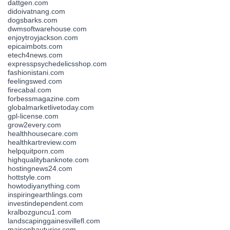
dattgen.com
didoivatnang.com
dogsbarks.com
dwmsoftwarehouse.com
enjoytroyjackson.com
epicaimbots.com
etech4news.com
expresspsychedelicsshop.com
fashionistani.com
feelingswed.com
firecabal.com
forbessmagazine.com
globalmarketlivetoday.com
gpl-license.com
grow2every.com
healthhousecare.com
healthkartreview.com
helpquitporn.com
highqualitybanknote.com
hostingnews24.com
hottstyle.com
howtodiyanything.com
inspiringearthlings.com
investindependent.com
kralbozguncu1.com
landscapinggainesvillefl.com
maisonhauturier.com