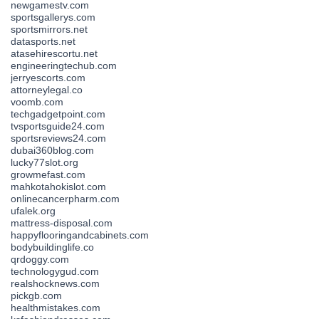
newgamestv.com
sportsgallerys.com
sportsmirrors.net
datasports.net
atasehirescortu.net
engineeringtechub.com
jerryescorts.com
attorneylegal.co
voomb.com
techgadgetpoint.com
tvsportsguide24.com
sportsreviews24.com
dubai360blog.com
lucky77slot.org
growmefast.com
mahkotahokislot.com
onlinecancerpharm.com
ufalek.org
mattress-disposal.com
happyflooringandcabinets.com
bodybuildinglife.co
qrdoggy.com
technologygud.com
realshocknews.com
pickgb.com
healthmistakes.com