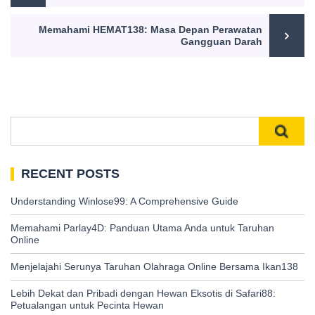
Ne
Memahami HEMAT138: Masa Depan Perawatan
Po
Gangguan Darah
RECENT POSTS
Understanding Winlose99: A Comprehensive Guide
Memahami Parlay4D: Panduan Utama Anda untuk Taruhan
Online
Menjelajahi Serunya Taruhan Olahraga Online Bersama Ikan138
Lebih Dekat dan Pribadi dengan Hewan Eksotis di Safari88:
Petualangan untuk Pecinta Hewan