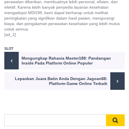
perawatan diberikan, membuatnya lebih personal, efisien, dan
efektif. Karena lebih banyak penyedia layanan kesehatan
mengadopsi MDG99, kami dapat berharap untuk melihat
peningkatan yang signifikan dalam hasil pasien, mengurangi
biaya, dan pengalaman perawatan kesehatan yang lebih mulus
untuk semua.
[ad_2]
SLOT
Post
Previous
Mengungkap Rahasia Master188: Pandangan
Post
navigation
Inside Pada Platform Online Populer
Ne
Lepaskan Juara Batin Anda Dengan Jagoan88:
Po
Platform Game Online Terbaik