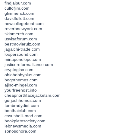
findjaipur.com
cultofjim.com
glimmerick.com
davidfollett.com
newcollegebeat.com
reverbnewyork.com
skinmerch.com
usvisaforum.com
bestmovierulz.com
jagalchi-trade.com
loopersound.com
minapenelope.com
justicereformalliance.com
cryptoglax.com
ohiohobbyplus.com
bogothemes.com
ajino-mingei.com
yourfreehost.info
cheapnorthfacejacketsm.com
gurjoshhomes.com
tombradydiet.com
bonthaiclub.com
casusbelli-mod.com
bookplatesociety.com
lebnewsmedia.com
sonosonora.com