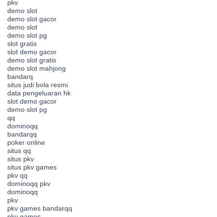
pkv
demo slot
demo slot gacor
demo slot
demo slot pg
slot gratis
slot demo gacor
demo slot gratis
demo slot mahjong
bandarq
situs judi bola resmi
data pengeluaran hk
slot demo gacor
demo slot pg
qq
dominoqq
bandarqq
poker online
situs qq
situs pkv
situs pkv games
pkv qq
dominoqq pkv
dominoqq
pkv
pkv games bandarqq
pkv games