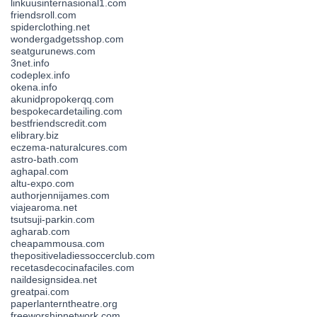
linkuusinternasional1.com
friendsroll.com
spiderclothing.net
wondergadgetsshop.com
seatgurunews.com
3net.info
codeplex.info
okena.info
akunidpropokerqq.com
bespokecardetailing.com
bestfriendscredit.com
elibrary.biz
eczema-naturalcures.com
astro-bath.com
aghapal.com
altu-expo.com
authorjennijames.com
viajearoma.net
tsutsuji-parkin.com
agharab.com
cheapammousa.com
thepositiveladiessoccerclub.com
recetasdecocinafaciles.com
naildesignsidea.net
greatpai.com
paperlanterntheatre.org
freeworshipnetwork.com