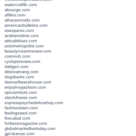
watercraftllc.com
abourge.com
afiliixs.com
alharammallz.com
americanbulletins.com
asespares.com
arabianstime.com
atticabblues.com
autometropolist.com
beautycreamreview.com
coinmoh.com
cyclopsreview.com
dattgen.com
didoivatnang.com
dogsbarks.com
dwmsoftwarehouse.com
enjoytroyjackson.com
epicaimbots.com
etech4news.com
expresspsychedelicsshop.com
fashionistani.com
feelingswed.com
firecabal.com
forbessmagazine.com
globalmarketlivetoday.com
gpl-license.com