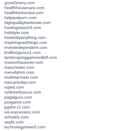
grow2every.com
healthhousecare.com
healthkartreview.com
helpquitporn.com
highqualitybanknote.com
hostingnews24.com
hottstyle.com
howtodiyanything.com
inspiringearthlings.com
investindependent.com
kralbozguncu1.com
landscapinggainesvillefl.com
maisonhauturier.com
mascreator.com
menafahmi.com
mukhtarmeer.com
nascartoday.com
nqted.com
nzdriverlicence.com
pagalguru.com
pcegame.com
pgslot-r2.com
ws-expression.com
zchotels.com
zepfo.com
technologynews5.com