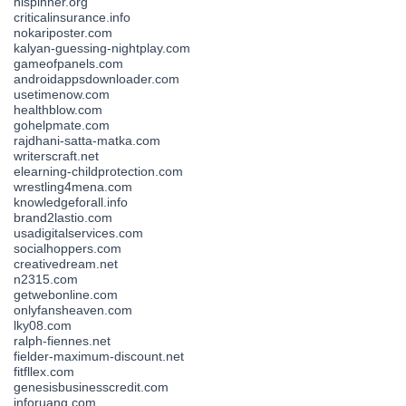
hispinner.org
criticalinsurance.info
nokariposter.com
kalyan-guessing-nightplay.com
gameofpanels.com
androidappsdownloader.com
usetimenow.com
healthblow.com
gohelpmate.com
rajdhani-satta-matka.com
writerscraft.net
elearning-childprotection.com
wrestling4mena.com
knowledgeforall.info
brand2lastio.com
usadigitalservices.com
socialhoppers.com
creativedream.net
n2315.com
getwebonline.com
onlyfansheaven.com
lky08.com
ralph-fiennes.net
fielder-maximum-discount.net
fitfllex.com
genesisbusinesscredit.com
inforuang.com