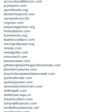
accountaudittaxcon.com
prymprint.com
sportkeeda.org
besttimespend.com
careandcure.biz
cogniyo.com
easymagazines.org
hirfanjilasmi.com
hometricks.org
leathercraftpro.com
microgridpower.org
mixiqo.com
needglobe.com
ortocoach.com
passionawe.com
pittsburghpaintingprofessionals.com
plumberryworks.com
psychoterapiawioletanowak.com
quickultimate.com
quirkyquester.com
sexmedicineformen.com
shiftripple.com
slotterpercaya.co
smartcoolbox.com
sohanjitfinances.com
soulfulhousemusic.net
sparklooms.com