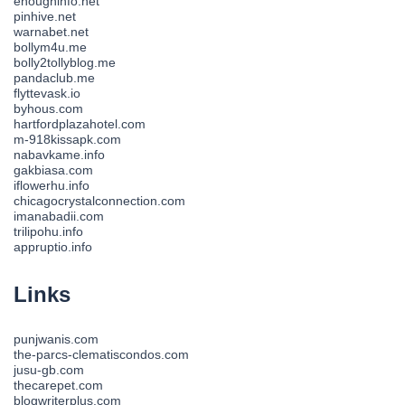
enoughinfo.net
pinhive.net
warnabet.net
bollym4u.me
bolly2tollyblog.me
pandaclub.me
flyttevask.io
byhous.com
hartfordplazahotel.com
m-918kissapk.com
nabavkame.info
gakbiasa.com
iflowerhu.info
chicagocrystalconnection.com
imanabadii.com
trilipohu.info
appruptio.info
Links
punjwanis.com
the-parcs-clematiscondos.com
jusu-gb.com
thecarepet.com
blogwriterplus.com