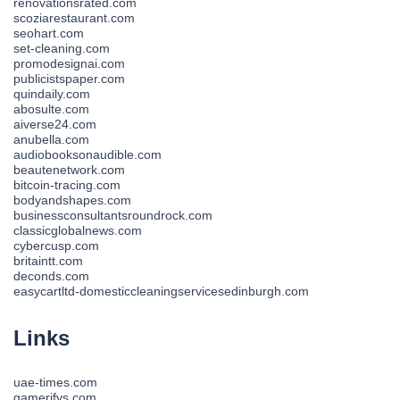
renovationsrated.com
scoziarestaurant.com
seohart.com
set-cleaning.com
promodesignai.com
publicistspaper.com
quindaily.com
abosulte.com
aiverse24.com
anubella.com
audiobooksonaudible.com
beautenetwork.com
bitcoin-tracing.com
bodyandshapes.com
businessconsultantsroundrock.com
classicglobalnews.com
cybercusp.com
britaintt.com
deconds.com
easycartltd-domesticcleaningservicesedinburgh.com
Links
uae-times.com
gamerifys.com