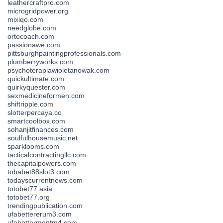
leathercraftpro.com
microgridpower.org
mixiqo.com
needglobe.com
ortocoach.com
passionawe.com
pittsburghpaintingprofessionals.com
plumberryworks.com
psychoterapiawioletanowak.com
quickultimate.com
quirkyquester.com
sexmedicineformen.com
shiftripple.com
slotterpercaya.co
smartcoolbox.com
sohanjitfinances.com
soulfulhousemusic.net
sparklooms.com
tacticalcontractingllc.com
thecapitalpowers.com
tobabet88slot3.com
todayscurrentnews.com
totobet77.asia
totobet77.org
trendingpublication.com
ufabettererum3.com
ufabettermentm4.com