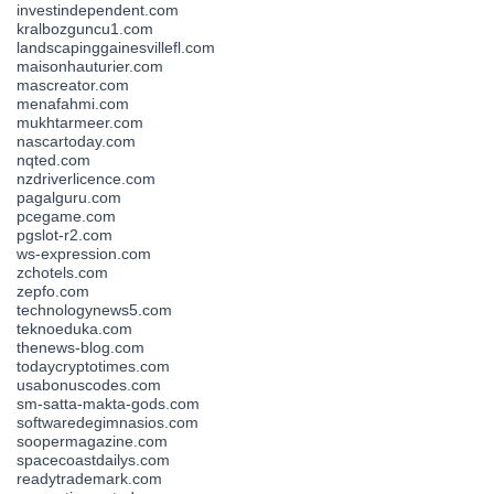
investindependent.com
kralbozguncu1.com
landscapinggainesvillefl.com
maisonhauturier.com
mascreator.com
menafahmi.com
mukhtarmeer.com
nascartoday.com
nqted.com
nzdriverlicence.com
pagalguru.com
pcegame.com
pgslot-r2.com
ws-expression.com
zchotels.com
zepfo.com
technologynews5.com
teknoeduka.com
thenews-blog.com
todaycryptotimes.com
usabonuscodes.com
sm-satta-makta-gods.com
softwaredegimnasios.com
soopermagazine.com
spacecoastdailys.com
readytrademark.com