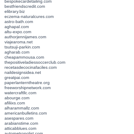
bespokecardetailing.com
bestfriendscredit.com
elibrary.biz
eczema-naturalcures.com
astro-bath.com
aghapal.com
altu-expo.com
authorjennijames.com
viajearoma.net
tsutsuji-parkin.com
agharab.com
cheapammousa.com
thepositiveladiessoccerclub.com
recetasdecocinafaciles.com
naildesignsidea.net
greatpai.com
paperlanterntheatre.org
freeworshipnetwork.com
watercraftllc.com
abourge.com
afiliixs.com
alharammallz.com
americanbulletins.com
asespares.com
arabianstime.com
atticabblues.com
autometropolist.com