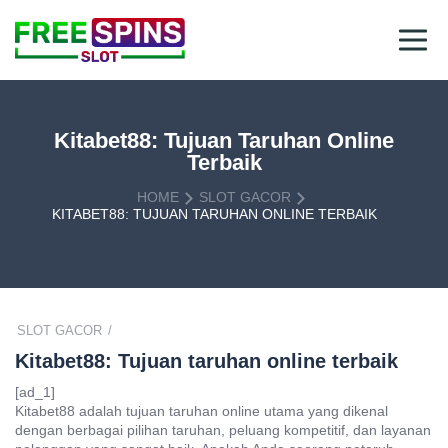
Skip
to
content
SLOT
DEPOSIT
PULSA
UNTUK
SLOT
Kitabet88: Tujuan Taruhan Online
GACOR
Terbaik
HARI INI,
DEMO
HOME
SLOT GACOR
GRATIS
KITABET88: TUJUAN TARUHAN ONLINE TERBAIK
TERSEDIA
SLOT GACOR
Kitabet88: Tujuan taruhan online terbaik
[ad_1]
Kitabet88 adalah tujuan taruhan online utama yang dikenal
dengan berbagai pilihan taruhan, peluang kompetitif, dan layanan