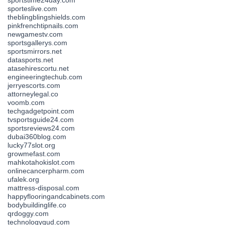
sportstime24day.com
sporteslive.com
theblingblingshields.com
pinkfrenchtipnails.com
newgamestv.com
sportsgallerys.com
sportsmirrors.net
datasports.net
atasehirescortu.net
engineeringtechub.com
jerryescorts.com
attorneylegal.co
voomb.com
techgadgetpoint.com
tvsportsguide24.com
sportsreviews24.com
dubai360blog.com
lucky77slot.org
growmefast.com
mahkotahokislot.com
onlinecancerpharm.com
ufalek.org
mattress-disposal.com
happyflooringandcabinets.com
bodybuildinglife.co
qrdoggy.com
technologygud.com