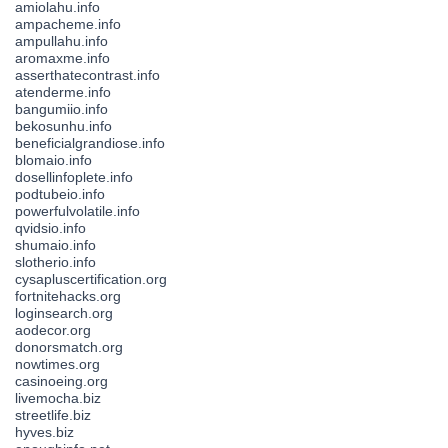
amiolahu.info
ampacheme.info
ampullahu.info
aromaxme.info
asserthatecontrast.info
atenderme.info
bangumiio.info
bekosunhu.info
beneficialgrandiose.info
blomaio.info
dosellinfoplete.info
podtubeio.info
powerfulvolatile.info
qvidsio.info
shumaio.info
slotherio.info
cysapluscertification.org
fortnitehacks.org
loginsearch.org
aodecor.org
donorsmatch.org
nowtimes.org
casinoeing.org
livemocha.biz
streetlife.biz
hyves.biz