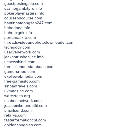
guestpostingseo.com
casinogambitpro.info
pokerplaymasters.info
courseoncourse.com
bantinbatdongsan247.com
bahednog.info
bahenxgek.info
pertamaskre.com
threadsvideoandphotodownloader.com
techgiddy.com
usalivenetwork.com
jackpotrushonline.info
ucnewshindi.com
freecellphonedatabase.com
gamersrope.com
exellewebmedia.com
free-gamestop.com
sinbadtravels.com
ukmagzine.com
wareztech.org
usabestnetwork.com
jessepinkmanoutfit.com
umailsend.com
retarys.com
fasterformationcpf.com
goldensnuggles.com