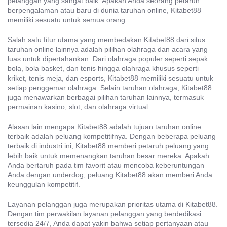
pelanggan yang sangat baik. Apakah Anda seorang petaruh
berpengalaman atau baru di dunia taruhan online, Kitabet88
memiliki sesuatu untuk semua orang.
Salah satu fitur utama yang membedakan Kitabet88 dari situs
taruhan online lainnya adalah pilihan olahraga dan acara yang
luas untuk dipertahankan. Dari olahraga populer seperti sepak
bola, bola basket, dan tenis hingga olahraga khusus seperti
kriket, tenis meja, dan esports, Kitabet88 memiliki sesuatu untuk
setiap penggemar olahraga. Selain taruhan olahraga, Kitabet88
juga menawarkan berbagai pilihan taruhan lainnya, termasuk
permainan kasino, slot, dan olahraga virtual.
Alasan lain mengapa Kitabet88 adalah tujuan taruhan online
terbaik adalah peluang kompetitifnya. Dengan beberapa peluang
terbaik di industri ini, Kitabet88 memberi petaruh peluang yang
lebih baik untuk memenangkan taruhan besar mereka. Apakah
Anda bertaruh pada tim favorit atau mencoba keberuntungan
Anda dengan underdog, peluang Kitabet88 akan memberi Anda
keunggulan kompetitif.
Layanan pelanggan juga merupakan prioritas utama di Kitabet88.
Dengan tim perwakilan layanan pelanggan yang berdedikasi
tersedia 24/7, Anda dapat yakin bahwa setiap pertanyaan atau