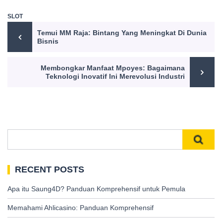
SLOT
Post
Previous
Temui MM Raja: Bintang Yang Meningkat Di Dunia
Post
navigation
Bisnis
Ne
Membongkar Manfaat Mpoyes: Bagaimana
Po
Teknologi Inovatif Ini Merevolusi Industri
RECENT POSTS
Apa itu Saung4D? Panduan Komprehensif untuk Pemula
Memahami Ahlicasino: Panduan Komprehensif