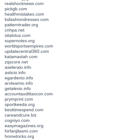
realshocknews.com
pickgb.com
healthmistakes.com
ksfashiondresses.com
patterntrader.org
cnhpa.net
sitalotus.com
supernotes.org
worldsportsempires.com
updatecentral360.com
katamastah.com
zqscore.net
aseleraio.info
asticio.info
egardenio.info
arxteamio.info
getalexio.info
accountaudittaxcon.com
prymprint.com
sportkeeda.org
besttimespend.com
careandcure.biz
cogniyo.com
easymagazines.org
hirfanjilasmi.com
hometricks.org