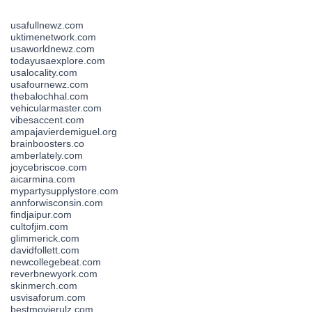
usafullnewz.com
uktimenetwork.com
usaworldnewz.com
todayusaexplore.com
usalocality.com
usafournewz.com
thebalochhal.com
vehicularmaster.com
vibesaccent.com
ampajavierdemiguel.org
brainboosters.co
amberlately.com
joycebriscoe.com
aicarmina.com
mypartysupplystore.com
annforwisconsin.com
findjaipur.com
cultofjim.com
glimmerick.com
davidfollett.com
newcollegebeat.com
reverbnewyork.com
skinmerch.com
usvisaforum.com
bestmovierulz.com