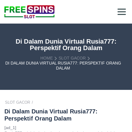
Skip
to
content
SLOT
DEPOSIT
PULSA
UNTUK
SLOT
Di Dalam Dunia Virtual Rusia777:
GACOR
Perspektif Orang Dalam
HARI INI,
DEMO
HOME
SLOT GACOR
GRATIS
DI DALAM DUNIA VIRTUAL RUSIA777: PERSPEKTIF ORANG
TERSEDIA
DALAM
SLOT GACOR
Di Dalam Dunia Virtual Rusia777:
Perspektif Orang Dalam
[ad_1]