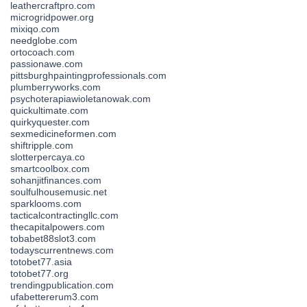
leathercraftpro.com
microgridpower.org
mixiqo.com
needglobe.com
ortocoach.com
passionawe.com
pittsburghpaintingprofessionals.com
plumberryworks.com
psychoterapiawioletanowak.com
quickultimate.com
quirkyquester.com
sexmedicineformen.com
shiftripple.com
slotterpercaya.co
smartcoolbox.com
sohanjitfinances.com
soulfulhousemusic.net
sparklooms.com
tacticalcontractingllc.com
thecapitalpowers.com
tobabet88slot3.com
todayscurrentnews.com
totobet77.asia
totobet77.org
trendingpublication.com
ufabettererum3.com