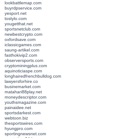
lookbattlemap.com
buyrdpservice.com
yesport.net
tostylo.com
yougetthat.net
sportsnetclub.com
newbestcrypto.com
oxfordsave.com
iclassicgames.com
saung-artikel.com
fasthokivip2.com
observersports.com
cryptominingplus.com
aquinoticiaspe.com
longhairedfrenchbulldog.com
lawyersforhire.co
businemarket.com
matahari88play.net
moneydescriptor.com
youthsmagazine.com
painaidee.net
sportsdarkest.com
webtoon.biz
thesportswires.com
hyungpro.com
sportingnewsnet.com