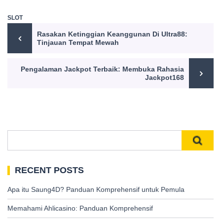
SLOT
Post
Previous
Rasakan Ketinggian Keanggunan Di Ultra88:
Post
navigation
Tinjauan Tempat Mewah
Ne
Pengalaman Jackpot Terbaik: Membuka Rahasia
Po
Jackpot168
RECENT POSTS
Apa itu Saung4D? Panduan Komprehensif untuk Pemula
Memahami Ahlicasino: Panduan Komprehensif