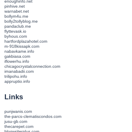
enoughinfo.net
pinhive.net
warnabet.net
bollym4u.me
bolly2tollyblog.me
pandaclub.me
flyttevask.io
byhous.com
hartfordplazahotel.com
m-918kissapk.com
nabavkame.info
gakbiasa.com
iflowerhu.info
chicagocrystalconnection.com
imanabadii.com
trilipohu.info
appruptio.info
Links
punjwanis.com
the-parcs-clematiscondos.com
jusu-gb.com
thecarepet.com
blogwriterplus.com