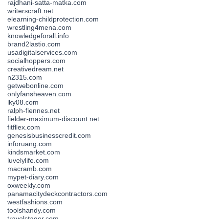
rajdhani-satta-matka.com
writerscraft.net
elearning-childprotection.com
wrestling4mena.com
knowledgeforall.info
brand2lastio.com
usadigitalservices.com
socialhoppers.com
creativedream.net
n2315.com
getwebonline.com
onlyfansheaven.com
lky08.com
ralph-fiennes.net
fielder-maximum-discount.net
fitfllex.com
genesisbusinesscredit.com
inforuang.com
kindsmarket.com
luvelylife.com
macramb.com
mypet-diary.com
oxweekly.com
panamacitydeckcontractors.com
westfashions.com
toolshandy.com
travelstager.com