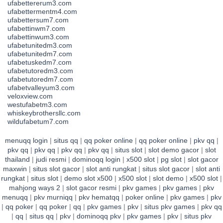
ufabettererum3.com
ufabettermentm4.com
ufabettersum7.com
ufabettinwm7.com
ufabettinwum3.com
ufabetunitedm3.com
ufabetunitedm7.com
ufabetuskedm7.com
ufabetutoredm3.com
ufabetutoredm7.com
ufabetvalleyum3.com
veloxview.com
westufabetm3.com
whiskeybrothersllc.com
wildufabetum7.com
menuqq login
|
situs qq
|
qq poker online
|
qq poker online
|
pkv qq
|
pkv qq
|
pkv qq
|
pkv qq
|
pkv qq
|
situs slot
|
slot demo gacor
|
slot
thailand
|
judi resmi
|
dominoqq login
|
x500 slot
|
pg slot
|
slot gacor
maxwin
|
situs slot gacor
|
slot anti rungkat
|
situs slot gacor
|
slot anti
rungkat
|
situs slot
|
demo slot x500
|
x500 slot
|
slot demo
|
x500 slot
|
mahjong ways 2
|
slot gacor resmi
|
pkv games
|
pkv games
|
pkv
menuqq
|
pkv murniqq
|
pkv hematqq
|
poker online
|
pkv games
|
pkv
|
qq poker
|
qq poker
|
qq
|
pkv games
|
pkv
|
situs pkv games
|
pkv qq
|
qq
|
situs qq
|
pkv
|
dominoqq pkv
|
pkv games
|
pkv
|
situs pkv