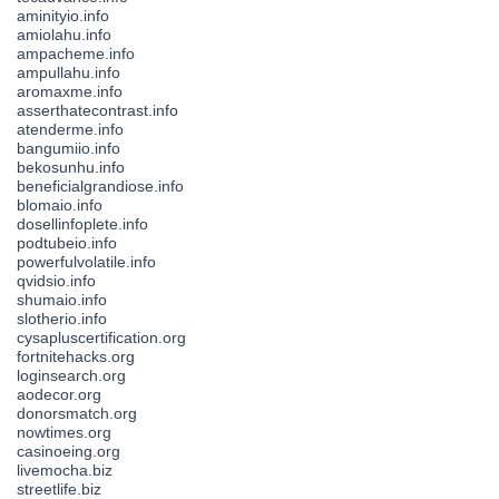
aminityio.info
amiolahu.info
ampacheme.info
ampullahu.info
aromaxme.info
asserthatecontrast.info
atenderme.info
bangumiio.info
bekosunhu.info
beneficialgrandiose.info
blomaio.info
dosellinfoplete.info
podtubeio.info
powerfulvolatile.info
qvidsio.info
shumaio.info
slotherio.info
cysapluscertification.org
fortnitehacks.org
loginsearch.org
aodecor.org
donorsmatch.org
nowtimes.org
casinoeing.org
livemocha.biz
streetlife.biz