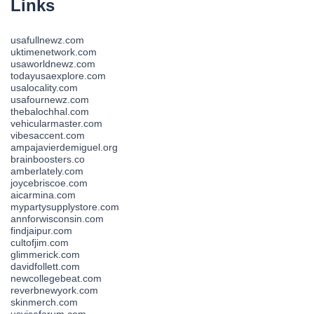
Links
usafullnewz.com
uktimenetwork.com
usaworldnewz.com
todayusaexplore.com
usalocality.com
usafournewz.com
thebalochhal.com
vehicularmaster.com
vibesaccent.com
ampajavierdemiguel.org
brainboosters.co
amberlately.com
joycebriscoe.com
aicarmina.com
mypartysupplystore.com
annforwisconsin.com
findjaipur.com
cultofjim.com
glimmerick.com
davidfollett.com
newcollegebeat.com
reverbnewyork.com
skinmerch.com