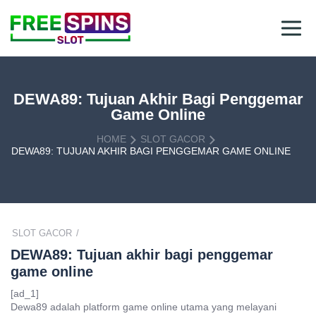
Skip
to
content
SLOT
DEPOSIT
PULSA
UNTUK
SLOT
DEWA89: Tujuan Akhir Bagi Penggemar
GACOR
Game Online
HARI INI,
DEMO
HOME
SLOT GACOR
GRATIS
DEWA89: TUJUAN AKHIR BAGI PENGGEMAR GAME ONLINE
TERSEDIA
SLOT GACOR
DEWA89: Tujuan akhir bagi penggemar
game online
[ad_1]
Dewa89 adalah platform game online utama yang melayani