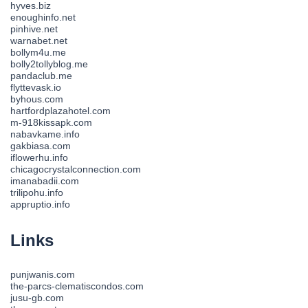
hyves.biz
enoughinfo.net
pinhive.net
warnabet.net
bollym4u.me
bolly2tollyblog.me
pandaclub.me
flyttevask.io
byhous.com
hartfordplazahotel.com
m-918kissapk.com
nabavkame.info
gakbiasa.com
iflowerhu.info
chicagocrystalconnection.com
imanabadii.com
trilipohu.info
appruptio.info
Links
punjwanis.com
the-parcs-clematiscondos.com
jusu-gb.com