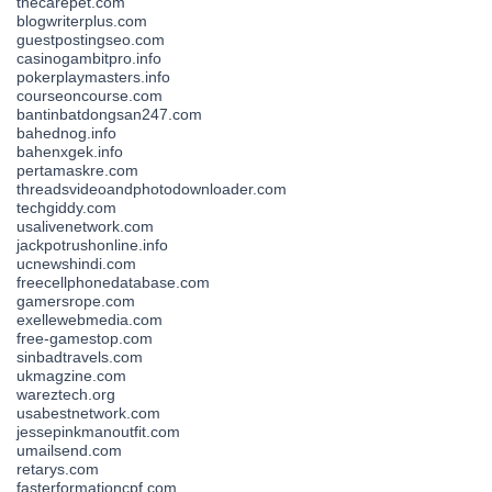
thecarepet.com
blogwriterplus.com
guestpostingseo.com
casinogambitpro.info
pokerplaymasters.info
courseoncourse.com
bantinbatdongsan247.com
bahednog.info
bahenxgek.info
pertamaskre.com
threadsvideoandphotodownloader.com
techgiddy.com
usalivenetwork.com
jackpotrushonline.info
ucnewshindi.com
freecellphonedatabase.com
gamersrope.com
exellewebmedia.com
free-gamestop.com
sinbadtravels.com
ukmagzine.com
wareztech.org
usabestnetwork.com
jessepinkmanoutfit.com
umailsend.com
retarys.com
fasterformationcpf.com