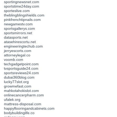
sportingnewsnet.com
sportstime24day.com
sporteslive.com
theblingblingshields.com
pinkfrenchtipnails.com
newgamestv.com
sportsgallerys.com
sportsmirrors.net
datasports.net
atasehirescortu.net
engineeringtechub.com
jerryescorts.com
attorneylegal.co
voomb.com
techgadgetpoint.com
tvsportsguide24.com
sportsreviews24.com
dubai360blog.com
lucky77slot.org
growmefast.com
mahkotahokislot.com
onlinecancerpharm.com
ufalek.org
mattress-disposal.com
happyflooringandcabinets.com
bodybuildinglife.co