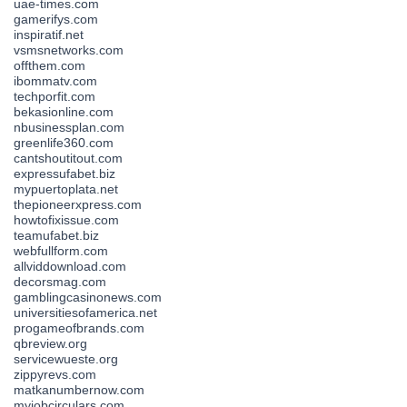
uae-times.com
gamerifys.com
inspiratif.net
vsmsnetworks.com
offthem.com
ibommatv.com
techporfit.com
bekasionline.com
nbusinessplan.com
greenlife360.com
cantshoutitout.com
expressufabet.biz
mypuertoplata.net
thepioneerxpress.com
howtofixissue.com
teamufabet.biz
webfullform.com
allviddownload.com
decorsmag.com
gamblingcasinonews.com
universitiesofamerica.net
progameofbrands.com
qbreview.org
servicewueste.org
zippyrevs.com
matkanumbernow.com
myjobcirculars.com